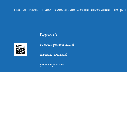
Главная
Карты
Поиск
Условия использования информации
Экстрен
Курский
государственный
медицинский
университет