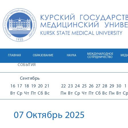
МЕЖДУНАРОДНОЕ
ГЛАВНАЯ
ОБРАЗОВАНИЕ
НАУКА
МЕД
СОТРУДНИЧЕСТВО
СОБЫТИЯ
Сентябрь
16
17
18
19
20
21
22
23
24
25
26
27
28
29
30
1
Вт
Ср
Чт
Пт
Сб
Вс
Пн
Вт
Ср
Чт
Пт
Сб
Вс
Пн
Вт
С
07 Октябрь 2025