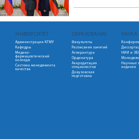
УНИВЕРСИТЕТ
ОБРАЗОВАНИЕ
НАУКА
Администрация КГМУ
Факультеты
Конфере
Кафедры
Расписания занятий
Диссерта
Медико-
Аспирантура
НИИ и ЭБ
фармацевтический
Ординатура
Молодежн
колледж
Аккредитация
Научные 
Система менеджмента
специалистов
издания
качества
Довузовская
подготовка