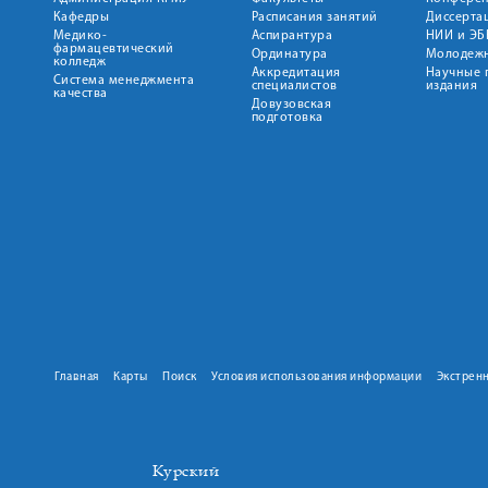
Кафедры
Расписания занятий
Диссерта
Медико-
Аспирантура
НИИ и ЭБ
фармацевтический
Ординатура
Молодежн
колледж
Аккредитация
Научные 
Система менеджмента
специалистов
издания
качества
Довузовская
подготовка
Главная
Карты
Поиск
Условия использования информации
Экстрен
Курский