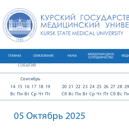
МЕЖДУНАРОДНОЕ
ГЛАВНАЯ
ОБРАЗОВАНИЕ
НАУКА
МЕД
СОТРУДНИЧЕСТВО
СОБЫТИЯ
Сентябрь
14
15
16
17
18
19
20
21
22
23
24
25
26
27
28
2
Вс
Пн
Вт
Ср
Чт
Пт
Сб
Вс
Пн
Вт
Ср
Чт
Пт
Сб
Вс
П
05 Октябрь 2025