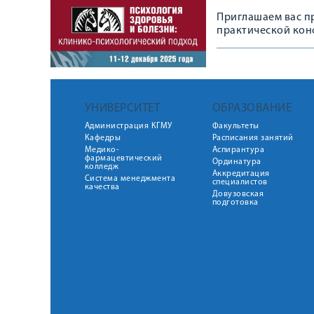
Приглашаем вас п
практической кон
УНИВЕРСИТЕТ
ОБРАЗОВАНИЕ
Администрация КГМУ
Факультеты
Кафедры
Расписания занятий
Медико-
Аспирантура
фармацевтический
Ординатура
колледж
Аккредитация
Система менеджмента
специалистов
качества
Довузовская
подготовка