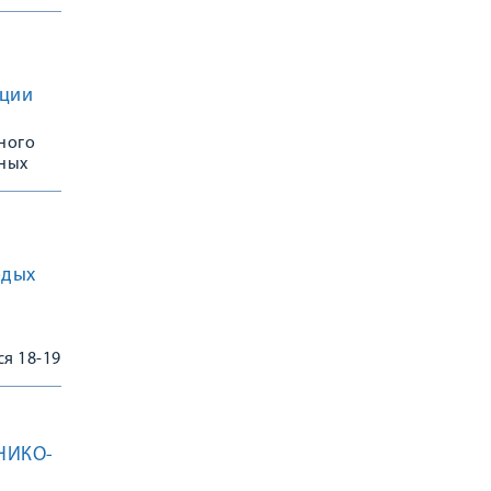
пции
ного
ных
одых
я 18-19
НИКО-