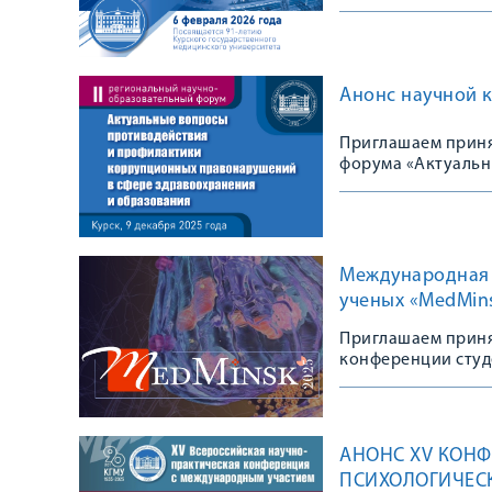
Анонс научной 
Приглашаем принят
форума «Актуальн
правонарушений в
Международная 
ученых «MedMin
Приглашаем приня
конференции студе
декабря 2025 г.
АНОНС XV КОНФ
ПСИХОЛОГИЧЕС