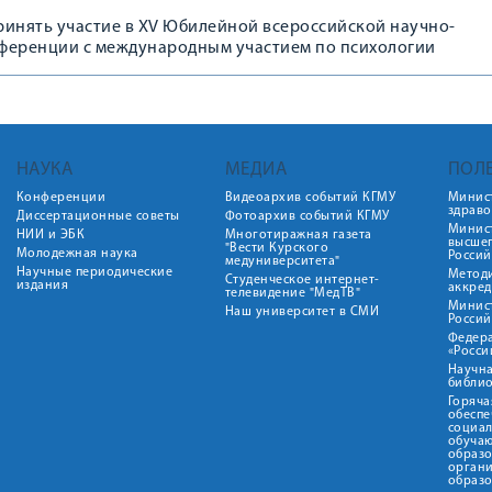
ринять участие в XV Юбилейной всероссийской научно-
ференции с международным участием по психологии
НАУКА
МЕДИА
ПОЛ
Конференции
Видеоархив событий КГМУ
Минис
здрав
Диссертационные советы
Фотоархив событий КГМУ
Минист
НИИ и ЭБК
Многотиражная газета
высше
"Вести Курского
Молодежная наука
Росси
медуниверситета"
Научные периодические
Метод
Студенческое интернет-
издания
аккред
телевидение "МедТВ"
Минис
Наш университет в СМИ
Росси
Федер
«Росси
Научна
библио
Горяча
обеспе
социа
обуча
образ
орган
образ