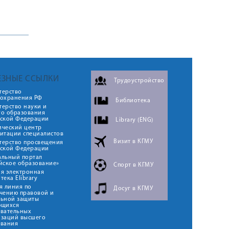
ЕЗНЫЕ ССЫЛКИ
Трудоустройство
терство
оохранения РФ
Библиотека
ерство науки и
го образования
йской Федерации
Library (ENG)
ический центр
итации специалистов
Визит в КГМУ
терство просвещения
йской Федерации
альный портал
йское образование»
Спорт в КГМУ
я электронная
тека Elibrary
я линия по
Досуг в КГМУ
чению правовой и
льной защиты
ющихся
овательных
изаций высшего
ования