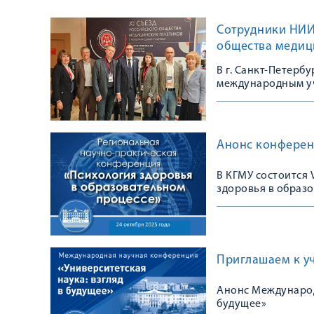
Сотрудники НИИ 
общества медиц
В г. Санкт-Петерб
международным уч
сообщества
Анонс конферен
В КГМУ состоится
здоровья в образ
Приглашаем к у
Анонс Международ
будущее»