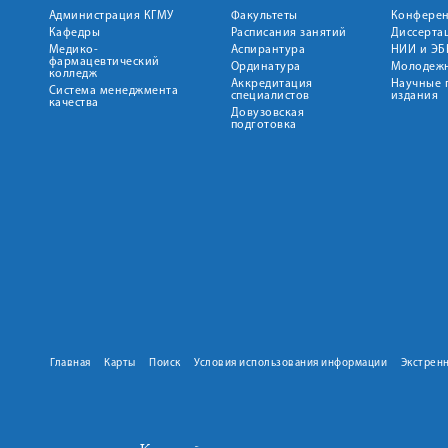
Администрация КГМУ
Факультеты
Конфере
Кафедры
Расписания занятий
Диссерта
Медико-
Аспирантура
НИИ и ЭБ
фармацевтический
Ординатура
Молодежн
колледж
Аккредитация
Научные 
Система менеджмента
специалистов
издания
качества
Довузовская
подготовка
Главная
Карты
Поиск
Условия использования информации
Экстрен