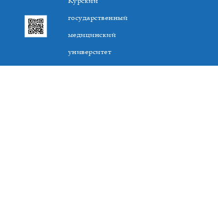
Курский
государственный
медицинский
университет