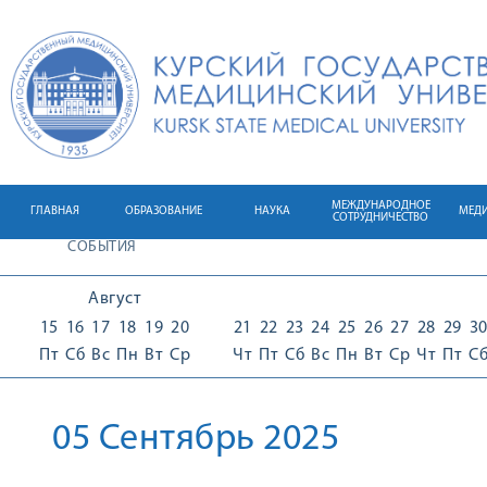
МЕЖДУНАРОДНОЕ
ГЛАВНАЯ
ОБРАЗОВАНИЕ
НАУКА
МЕД
СОТРУДНИЧЕСТВО
СОБЫТИЯ
Август
15
16
17
18
19
20
21
22
23
24
25
26
27
28
29
3
Пт
Сб
Вс
Пн
Вт
Ср
Чт
Пт
Сб
Вс
Пн
Вт
Ср
Чт
Пт
С
05 Сентябрь 2025