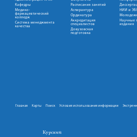
Кафедры
Расписания занятий
Диссерта
Медико-
Аспирантура
НИИ и ЭБ
фармацевтический
Ординатура
Молодежн
колледж
Аккредитация
Научные 
Система менеджмента
специалистов
издания
качества
Довузовская
подготовка
Главная
Карты
Поиск
Условия использования информации
Экстрен
Курский