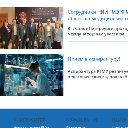
Сотрудники НИИ ГМЭ КГМУ
общества медицинских г
В г. Санкт-Петербурге прох
международным участием - 
сообщества
Прием в аспирантуру!
Аспирантура КГМУ реализуе
педагогических кадров по 
УНИВЕРСИТЕТ
ОБРАЗОВАНИЕ
НАУКА
Администрация КГМУ
Факультеты
Конфере