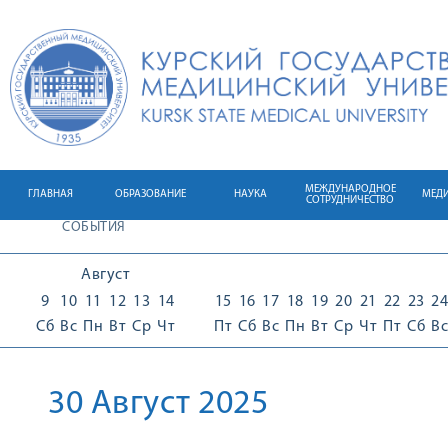
МЕЖДУНАРОДНОЕ
ГЛАВНАЯ
ОБРАЗОВАНИЕ
НАУКА
МЕД
СОТРУДНИЧЕСТВО
СОБЫТИЯ
Август
9
10
11
12
13
14
15
16
17
18
19
20
21
22
23
24
Сб
Вс
Пн
Вт
Ср
Чт
Пт
Сб
Вс
Пн
Вт
Ср
Чт
Пт
Сб
Вс
30 Август 2025