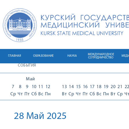
МЕЖДУНАРОДНОЕ
ГЛАВНАЯ
ОБРАЗОВАНИЕ
НАУКА
МЕД
СОТРУДНИЧЕСТВО
СОБЫТИЯ
Май
7
8
9
10
11
12
13
14
15
16
17
18
19
20
21
2
Ср
Чт
Пт
Сб
Вс
Пн
Вт
Ср
Чт
Пт
Сб
Вс
Пн
Вт
Ср
Ч
28 Май 2025