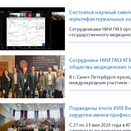
Состоялся научный симп
мультифакториальных з
Сотрудниками НИИ ГМЭ орг
государственного медицинс
Сотрудники НИИ ГМЭ КГМУ
общества медицинских г
В г. Санкт-Петербурге прох
международным участием - 
сообщества
Подведены итоги XVIII В
хирургии имени професс
С 21 по 23 мая 2025 года в 