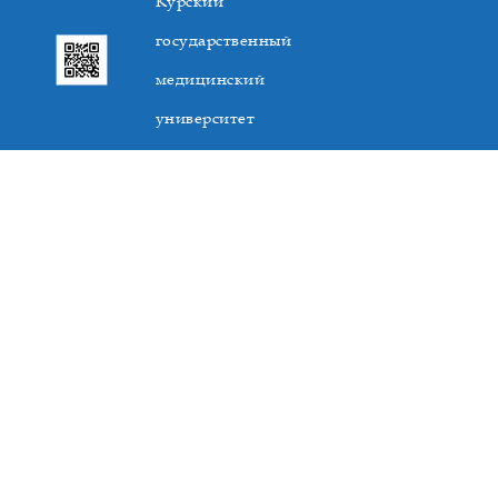
Курский
государственный
медицинский
университет