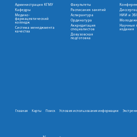
Администрация КГМУ
Факультеты
Конфере
Кафедры
Расписания занятий
Диссерта
Медико-
Аспирантура
НИИ и ЭБ
фармацевтический
Ординатура
Молодежн
колледж
Аккредитация
Научные 
Система менеджмента
специалистов
издания
качества
Довузовская
подготовка
Главная
Карты
Поиск
Условия использования информации
Экстрен