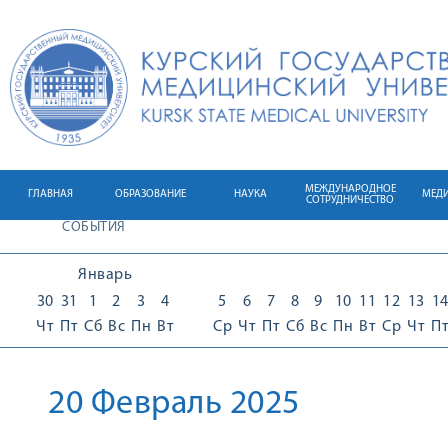
МЕЖДУНАРОДНОЕ
ГЛАВНАЯ
ОБРАЗОВАНИЕ
НАУКА
МЕД
СОТРУДНИЧЕСТВО
СОБЫТИЯ
Январь
30
31
1
2
3
4
5
6
7
8
9
10
11
12
13
1
Чт
Пт
Сб
Вс
Пн
Вт
Ср
Чт
Пт
Сб
Вс
Пн
Вт
Ср
Чт
П
20 Февраль 2025