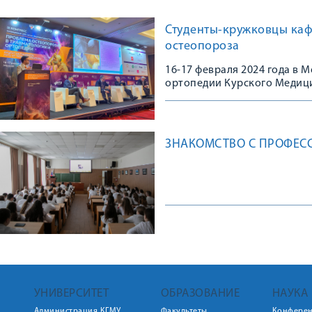
Студенты-кружковцы каф
остеопороза
16-17 февраля 2024 года в
ортопедии Курского Медици
Конгрессе, посвященном 10
остеопороза в травматологи
практике»
ЗНАКОМСТВО С ПРОФЕС
УНИВЕРСИТЕТ
ОБРАЗОВАНИЕ
НАУКА
Администрация КГМУ
Факультеты
Конфере