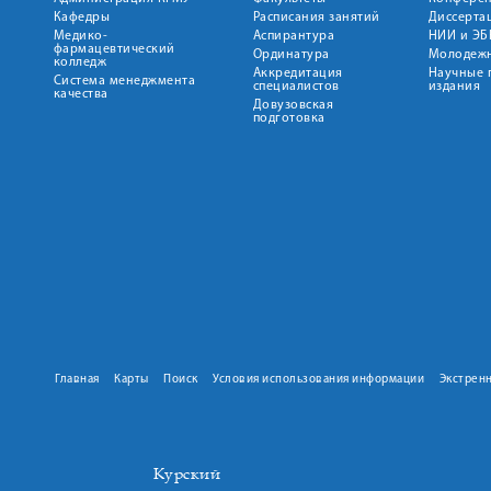
Кафедры
Расписания занятий
Диссерта
Медико-
Аспирантура
НИИ и ЭБ
фармацевтический
Ординатура
Молодежн
колледж
Аккредитация
Научные 
Система менеджмента
специалистов
издания
качества
Довузовская
подготовка
Главная
Карты
Поиск
Условия использования информации
Экстрен
Курский