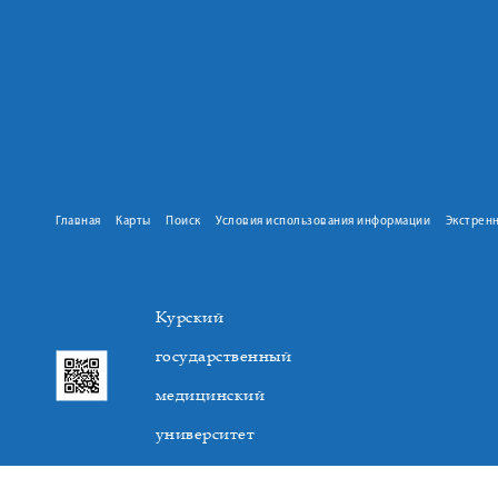
Главная
Карты
Поиск
Условия использования информации
Экстрен
Курский
государственный
медицинский
университет