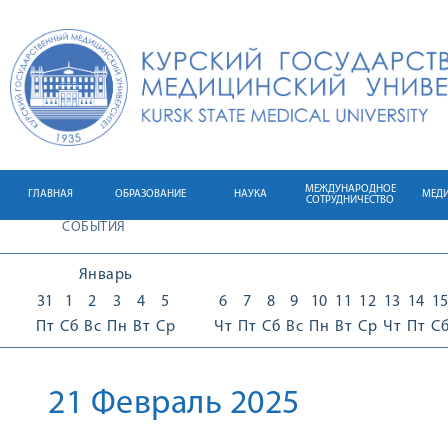
МЕЖДУНАРОДНОЕ
ГЛАВНАЯ
ОБРАЗОВАНИЕ
НАУКА
МЕД
СОТРУДНИЧЕСТВО
СОБЫТИЯ
Январь
31
1
2
3
4
5
6
7
8
9
10
11
12
13
14
1
Пт
Сб
Вс
Пн
Вт
Ср
Чт
Пт
Сб
Вс
Пн
Вт
Ср
Чт
Пт
С
21 Февраль 2025