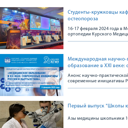
Студенты-кружковцы каф
остеопороза
16-17 февраля 2024 года в
ортопедии Курского Медици
Конгрессе, посвященном 10
остеопороза в травматологи
практике»
Международная научно-
образование в XXI веке:
Анонс научно-практической
современные инициативы Р
Первый выпуск "Школы ю
Азы медицины школьники 10 