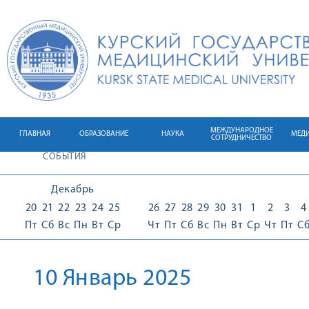
МЕЖДУНАРОДНОЕ
ГЛАВНАЯ
ОБРАЗОВАНИЕ
НАУКА
МЕД
СОТРУДНИЧЕСТВО
СОБЫТИЯ
Декабрь
20
21
22
23
24
25
26
27
28
29
30
31
1
2
3
4
Пт
Сб
Вс
Пн
Вт
Ср
Чт
Пт
Сб
Вс
Пн
Вт
Ср
Чт
Пт
С
10 Январь 2025