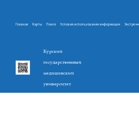
Главная
Карты
Поиск
Условия использования информации
Экстрен
Курский
государственный
медицинский
университет