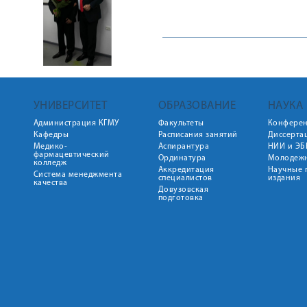
УНИВЕРСИТЕТ
ОБРАЗОВАНИЕ
НАУКА
Администрация КГМУ
Факультеты
Конфере
Кафедры
Расписания занятий
Диссерта
Медико-
Аспирантура
НИИ и ЭБ
фармацевтический
Ординатура
Молодежн
колледж
Аккредитация
Научные 
Система менеджмента
специалистов
издания
качества
Довузовская
подготовка