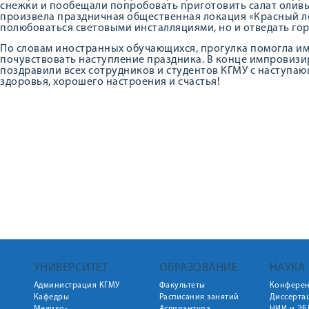
снежки и пообещали попробовать приготовить салат олив
произвела праздничная общественная локация «Красный лес
полюбоваться световыми инсталляциями, но и отведать гор
По словам иностранных обучающихся, прогулка помогла им
почувствовать наступление праздника. В конце импровизи
поздравили всех сотрудников и студентов КГМУ с наступа
здоровья, хорошего настроения и счастья!
УНИВЕРСИТЕТ
ОБРАЗОВАНИЕ
НАУКА
Администрация КГМУ
Факультеты
Конфере
Кафедры
Расписания занятий
Диссерта