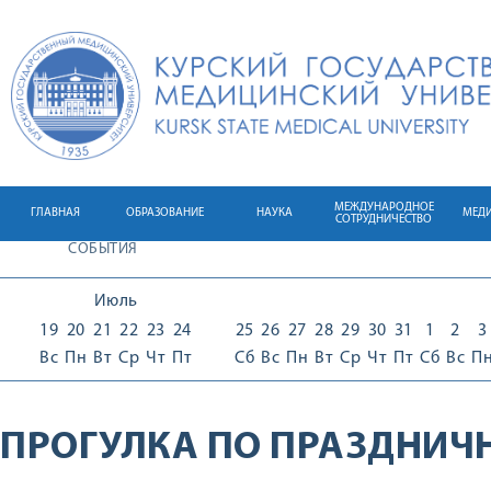
МЕЖДУНАРОДНОЕ
ГЛАВНАЯ
ОБРАЗОВАНИЕ
НАУКА
МЕД
СОТРУДНИЧЕСТВО
СОБЫТИЯ
Июль
19
20
21
22
23
24
25
26
27
28
29
30
31
1
2
3
Вс
Пн
Вт
Ср
Чт
Пт
Сб
Вс
Пн
Вт
Ср
Чт
Пт
Сб
Вс
П
ПРОГУЛКА ПО ПРАЗДНИЧ