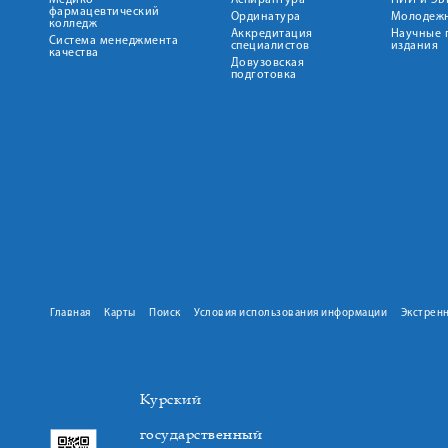
Медико-
Аспирантура
НИИ и ЭБ
фармацевтический
Ординатура
Молодежн
колледж
Аккредитация
Научные 
Система менеджмента
специалистов
издания
качества
Довузовская
подготовка
Главная
Карты
Поиск
Условия использования информации
Экстрен
Курский
государственный