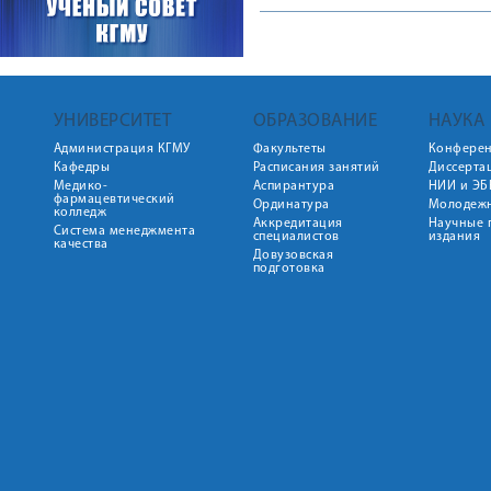
УНИВЕРСИТЕТ
ОБРАЗОВАНИЕ
НАУКА
Администрация КГМУ
Факультеты
Конфере
Кафедры
Расписания занятий
Диссерта
Медико-
Аспирантура
НИИ и ЭБ
фармацевтический
Ординатура
Молодежн
колледж
Аккредитация
Научные 
Система менеджмента
специалистов
издания
качества
Довузовская
подготовка