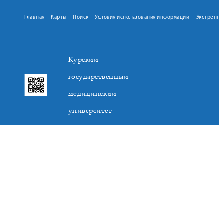
Главная
Карты
Поиск
Условия использования информации
Экстрен
Курский
государственный
медицинский
университет