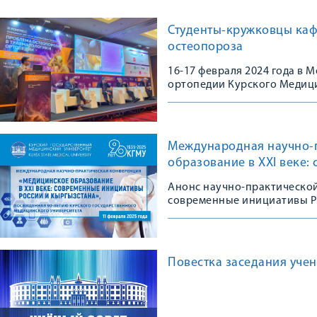
Студенты-кружковцы каф
остеопороза
16-17 февраля 2024 года в
ортопедии Курского Медици
Конгрессе, посвященном 10
остеопороза в травматологи
практике»
Международная научно-
образование в XXI веке:
Анонс научно-практической
современные инициативы Р
Повестка заседания учено