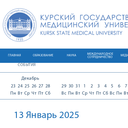
МЕЖДУНАРОДНОЕ
ГЛАВНАЯ
ОБРАЗОВАНИЕ
НАУКА
МЕД
СОТРУДНИЧЕСТВО
СОБЫТИЯ
Декабрь
23
24
25
26
27
28
29
30
31
1
2
3
4
5
6
7
Пн
Вт
Ср
Чт
Пт
Сб
Вс
Пн
Вт
Ср
Чт
Пт
Сб
Вс
Пн
В
13 Январь 2025