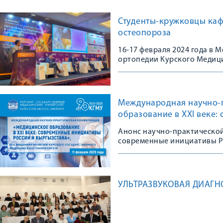
Студенты-кружковцы каф
остеопороза
16-17 февраля 2024 года в
ортопедии Курского Медици
Конгрессе, посвященном 10
остеопороза в травматологи
практике»
Международная научно-
образование в XXI веке:
Анонс научно-практической
современные инициативы Р
УЛЬТРАЗВУКОВАЯ ДИАГН