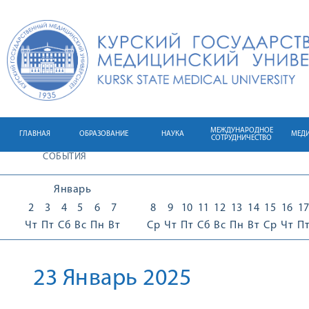
МЕЖДУНАРОДНОЕ
ГЛАВНАЯ
ОБРАЗОВАНИЕ
НАУКА
МЕД
СОТРУДНИЧЕСТВО
СОБЫТИЯ
Январь
2
3
4
5
6
7
8
9
10
11
12
13
14
15
16
1
Чт
Пт
Сб
Вс
Пн
Вт
Ср
Чт
Пт
Сб
Вс
Пн
Вт
Ср
Чт
П
23 Январь 2025