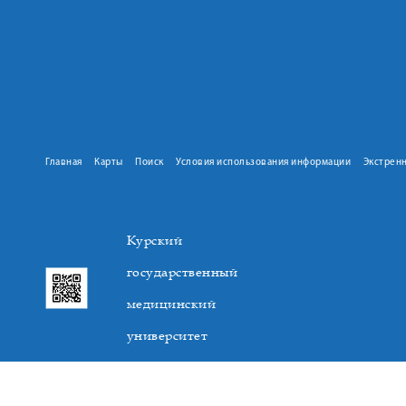
Главная
Карты
Поиск
Условия использования информации
Экстрен
Курский
государственный
медицинский
университет