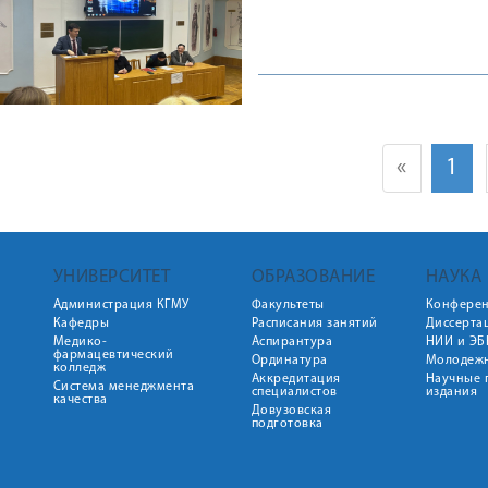
«
1
УНИВЕРСИТЕТ
ОБРАЗОВАНИЕ
НАУКА
Администрация КГМУ
Факультеты
Конфере
Кафедры
Расписания занятий
Диссерта
Медико-
Аспирантура
НИИ и ЭБ
фармацевтический
Ординатура
Молодежн
колледж
Аккредитация
Научные 
Система менеджмента
специалистов
издания
качества
Довузовская
подготовка