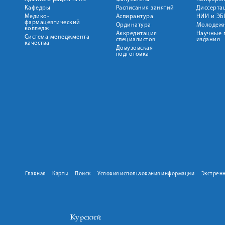
Кафедры
Расписания занятий
Диссерта
Медико-
Аспирантура
НИИ и ЭБ
фармацевтический
Ординатура
Молодежн
колледж
Аккредитация
Научные 
Система менеджмента
специалистов
издания
качества
Довузовская
подготовка
Главная
Карты
Поиск
Условия использования информации
Экстрен
Курский