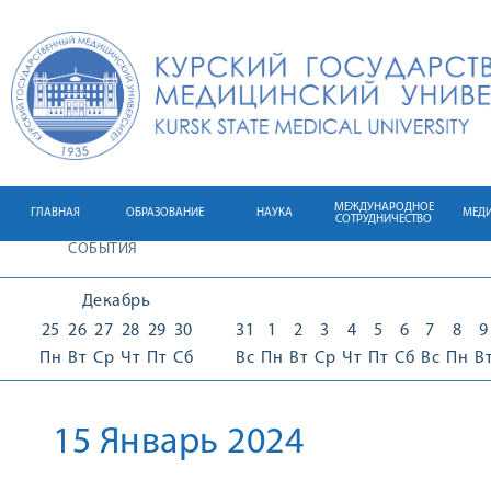
МЕЖДУНАРОДНОЕ
ГЛАВНАЯ
ОБРАЗОВАНИЕ
НАУКА
МЕД
СОТРУДНИЧЕСТВО
СОБЫТИЯ
Декабрь
25
26
27
28
29
30
31
1
2
3
4
5
6
7
8
9
Пн
Вт
Ср
Чт
Пт
Сб
Вс
Пн
Вт
Ср
Чт
Пт
Сб
Вс
Пн
В
15 Январь 2024