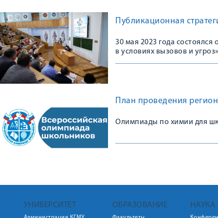
Публикационная стратеги
30 мая 2023 года состоялс
в условиях вызовов и угроз
План проведения регион
Олимпиады по химии для шк
УНИВЕРСИТЕТ
ОБРАЗОВАНИЕ
НАУКА
Администрация КГМУ
Факультеты
Конфере