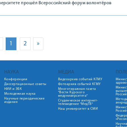
верситете прошёл Всероссийский форум волонтёров
1
2
»
НАУКА
МЕДИА
ПОЛ
Конференции
Видеоархив событий КГМУ
Минис
здрав
Диссертационные советы
Фотоархив событий КГМУ
Минист
НИИ и ЭБК
Многотиражная газета
высше
"Вести Курского
Молодежная наука
Росси
медуниверситета"
Научные периодические
Метод
Студенческое интернет-
издания
аккред
телевидение "МедТВ"
Минис
Наш университет в СМИ
Росси
Федер
«Росси
Научна