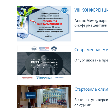
VIII КОНФЕРЕН
Анонс Междунаро
биофармацевтики
Современная ме
Опубликована пре
Стартовала оли
В стенах универс
хирургии