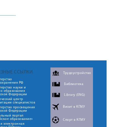
ЕЗНЫЕ ССЫЛКИ
Трудоустройство
терство
оохранения РФ
Библиотека
ерство науки и
го образования
йской Федерации
Library (ENG)
ический центр
итации специалистов
Визит в КГМУ
терство просвещения
йской Федерации
альный портал
йское образование»
Спорт в КГМУ
я электронная