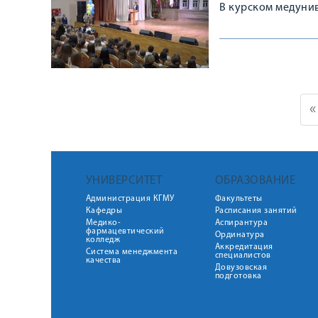
В курском медуни
«
УНИВЕРСИТЕТ
ОБРАЗОВАНИЕ
Администрация КГМУ
Факультеты
Кафедры
Расписания занятий
Медико-
Аспирантура
фармацевтический
Ординатура
колледж
Аккредитация
Система менеджмента
специалистов
качества
Довузовская
подготовка