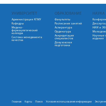
УНИВЕРСИТЕТ
ОБРАЗОВАНИЕ
НАУКА
Администрация КГМУ
Факультеты
Конфере
Кафедры
Расписания занятий
Диссерта
Медико-
Аспирантура
НИИ и ЭБ
фармацевтический
Ординатура
Молодежн
колледж
Аккредитация
Научные 
Система менеджмента
специалистов
издания
качества
Довузовская
подготовка
Главная
Карты
Поиск
Условия использования информации
Экстрен