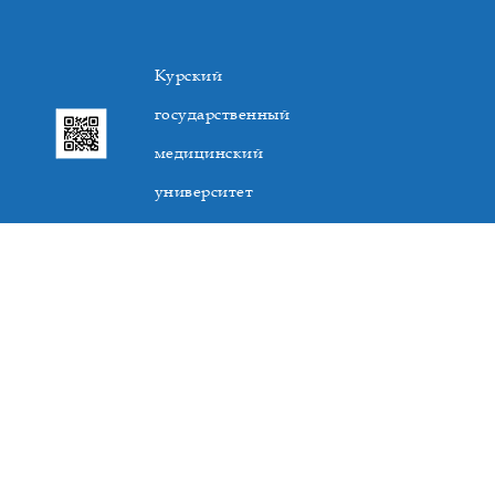
Курский
государственный
медицинский
университет