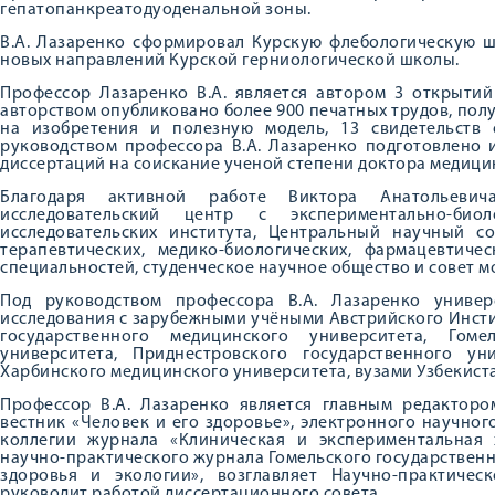
гепатопанкреатодуоденальной зоны.
В.А. Лазаренко сформировал Курскую флебологическую ш
новых направлений Курской герниологической школы.
Профессор Лазаренко В.А. является автором 3 открытий
авторством опубликовано более 900 печатных трудов, полу
на изобретения и полезную модель, 13 свидетельств
руководством профессора В.А. Лазаренко подготовлено 
диссертаций на соискание ученой степени доктора медици
Благодаря активной работе Виктора Анатольевич
исследовательский центр с экспериментально-био
исследовательских института, Центральный научный со
терапевтических, медико-биологических, фармацевтиче
специальностей, студенческое научное общество и совет м
Под руководством профессора В.А. Лазаренко универ
исследования с зарубежными учёными Австрийского Инст
государственного медицинского университета, Гоме
университета, Приднестровского государственного ун
Харбинского медицинского университета, вузами Узбекист
Профессор В.А. Лазаренко является главным редакторо
вестник «Человек и его здоровье», электронного научно
коллегии журнала «Клиническая и экспериментальная 
научно-практического журнала Гомельского государствен
здоровья и экологии», возглавляет Научно-практичес
руководит работой диссертационного совета.