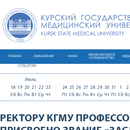
МЕЖДУНАРОДНОЕ
ГЛАВНАЯ
ОБРАЗОВАНИЕ
НАУКА
МЕД
СОТРУДНИЧЕСТВО
СОБЫТИЯ
Июль
18
19
20
21
22
23
24
25
26
27
28
29
30
31
1
2
Сб
Вс
Пн
Вт
Ср
Чт
Пт
Сб
Вс
Пн
Вт
Ср
Чт
Пт
Сб
Вс
РЕКТОРУ КГМУ ПРОФЕССО