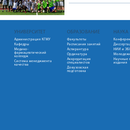
УНИВЕРСИТЕТ
ОБРАЗОВАНИЕ
НАУКА
Администрация КГМУ
Факультеты
Конфере
Кафедры
Расписания занятий
Диссерта
Медико-
Аспирантура
НИИ и ЭБ
фармацевтический
Ординатура
Молодежн
колледж
Аккредитация
Научные 
Система менеджмента
специалистов
издания
качества
Довузовская
подготовка