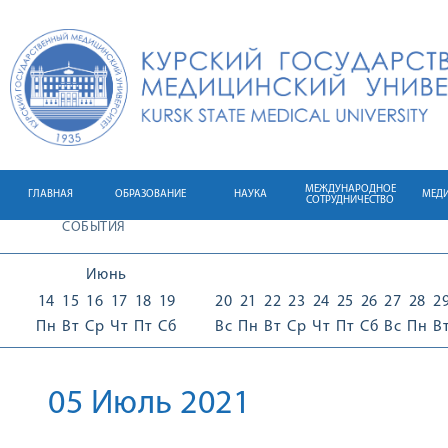
МЕЖДУНАРОДНОЕ
ГЛАВНАЯ
ОБРАЗОВАНИЕ
НАУКА
МЕД
СОТРУДНИЧЕСТВО
СОБЫТИЯ
Июнь
14
15
16
17
18
19
20
21
22
23
24
25
26
27
28
2
Пн
Вт
Ср
Чт
Пт
Сб
Вс
Пн
Вт
Ср
Чт
Пт
Сб
Вс
Пн
В
05 Июль 2021