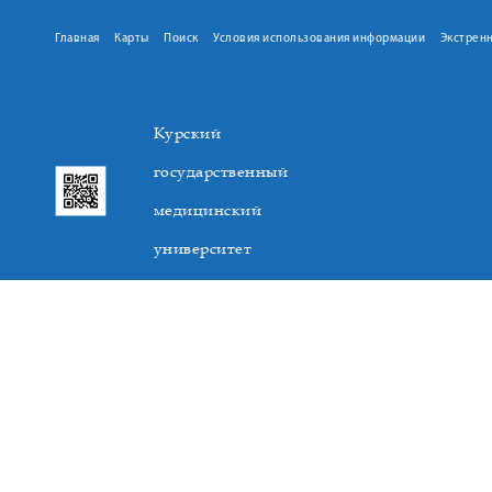
Главная
Карты
Поиск
Условия использования информации
Экстрен
Курский
государственный
медицинский
университет