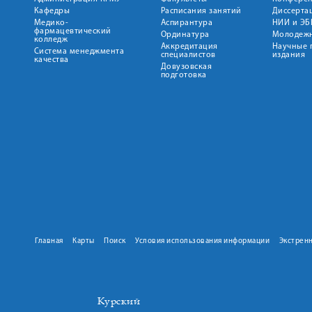
Кафедры
Расписания занятий
Диссерта
Медико-
Аспирантура
НИИ и ЭБ
фармацевтический
Ординатура
Молодежн
колледж
Аккредитация
Научные 
Система менеджмента
специалистов
издания
качества
Довузовская
подготовка
Главная
Карты
Поиск
Условия использования информации
Экстрен
Курский