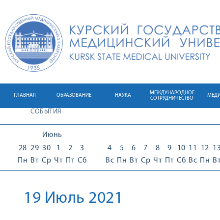
МЕЖДУНАРОДНОЕ
ГЛАВНАЯ
ОБРАЗОВАНИЕ
НАУКА
МЕД
СОТРУДНИЧЕСТВО
СОБЫТИЯ
Июнь
28
29
30
1
2
3
4
5
6
7
8
9
10
11
12
1
Пн
Вт
Ср
Чт
Пт
Сб
Вс
Пн
Вт
Ср
Чт
Пт
Сб
Вс
Пн
В
19 Июль 2021