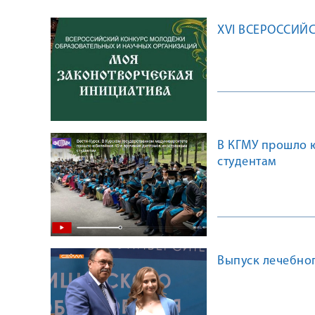
XVI ВСЕРОССИЙ
В КГМУ прошло 
студентам
Выпуск лечебног