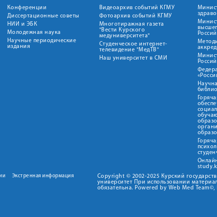
Конференции
Видеоархив событий КГМУ
Минис
здрав
Диссертационные советы
Фотоархив событий КГМУ
Минист
НИИ и ЭБК
Многотиражная газета
высше
"Вести Курского
Молодежная наука
Росси
медуниверситета"
Научные периодические
Метод
Студенческое интернет-
издания
аккред
телевидение "МедТВ"
Минис
Наш университет в СМИ
Росси
Федер
«Росси
Научна
библио
Горяча
обеспе
социа
обуча
образ
орган
образ
Горяча
психо
студен
Онлай
study.
ии
Экстренная информация
Copyright © 2002-2025 Курский государс
университет При использовании материал
обязательна. Powered by Web Med Team©, 