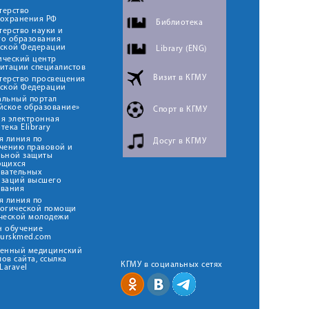
терство
оохранения РФ
Библиотека
ерство науки и
го образования
йской Федерации
Library (ENG)
ический центр
итации специалистов
Визит в КГМУ
терство просвещения
йской Федерации
альный портал
йское образование»
Спорт в КГМУ
я электронная
тека Elibrary
я линия по
Досуг в КГМУ
чению правовой и
льной защиты
ющихся
овательных
изаций высшего
ования
я линия по
логической помощи
ческой молодежи
н обучение
kurskmed.com
твенный медицинский
ов сайта, ссылка
КГМУ в социальных сетях
Laravel