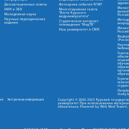
здрав
Диссертационные советы
Фотоархив событий КГМУ
Минист
НИИ и ЭБК
Многотиражная газета
высше
"Вести Курского
Молодежная наука
Росси
медуниверситета"
Научные периодические
Метод
Студенческое интернет-
издания
аккред
телевидение "МедТВ"
Минис
Наш университет в СМИ
Росси
Федер
«Росси
Научна
библио
Горяча
обеспе
социа
обуча
образ
орган
образ
Горяча
психо
студен
Онлай
study.
ии
Экстренная информация
Copyright © 2002-2025 Курский государс
университет При использовании материал
обязательна. Powered by Web Med Team©, 