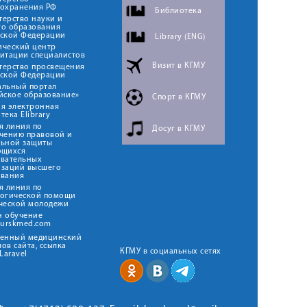
оохранения РФ
Библиотека
ерство науки и
го образования
йской Федерации
Library (ENG)
ический центр
итации специалистов
Визит в КГМУ
терство просвещения
йской Федерации
альный портал
йское образование»
Спорт в КГМУ
я электронная
тека Elibrary
я линия по
Досуг в КГМУ
чению правовой и
льной защиты
ющихся
овательных
изаций высшего
ования
я линия по
логической помощи
ческой молодежи
н обучение
kurskmed.com
твенный медицинский
ов сайта, ссылка
КГМУ в социальных сетях
Laravel