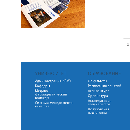
«
УНИВЕРСИТЕТ
ОБРАЗОВАНИЕ
Администрация КГМУ
Факультеты
Кафедры
Расписания занятий
Медико-
Аспирантура
фармацевтический
Ординатура
колледж
Аккредитация
Система менеджмента
специалистов
качества
Довузовская
подготовка