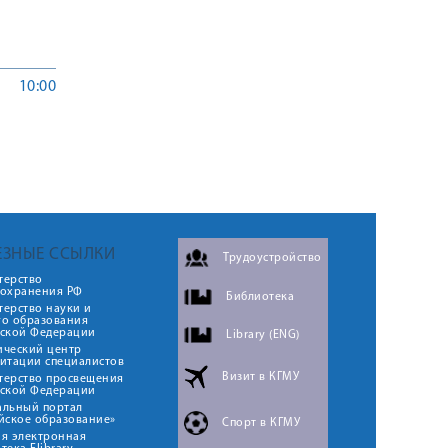
10:00
ЕЗНЫЕ ССЫЛКИ
Трудоустройство
терство
оохранения РФ
Библиотека
ерство науки и
го образования
йской Федерации
Library (ENG)
ический центр
итации специалистов
Визит в КГМУ
терство просвещения
йской Федерации
альный портал
йское образование»
Спорт в КГМУ
я электронная