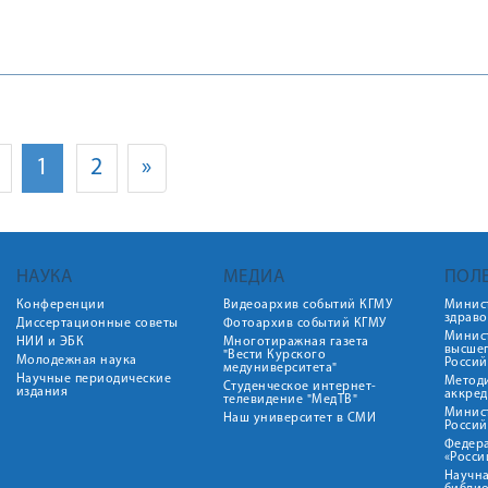
1
2
»
НАУКА
МЕДИА
ПОЛ
Конференции
Видеоархив событий КГМУ
Минис
здрав
Диссертационные советы
Фотоархив событий КГМУ
Минист
НИИ и ЭБК
Многотиражная газета
высше
"Вести Курского
Молодежная наука
Росси
медуниверситета"
Научные периодические
Метод
Студенческое интернет-
издания
аккред
телевидение "МедТВ"
Минис
Наш университет в СМИ
Росси
Федер
«Росси
Научна