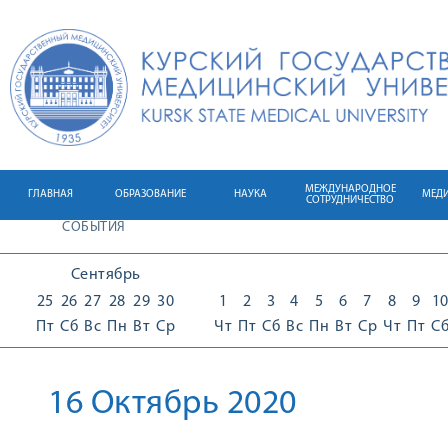
МЕЖДУНАРОДНОЕ
ГЛАВНАЯ
ОБРАЗОВАНИЕ
НАУКА
МЕД
СОТРУДНИЧЕСТВО
СОБЫТИЯ
Сентябрь
25
26
27
28
29
30
1
2
3
4
5
6
7
8
9
1
Пт
Сб
Вс
Пн
Вт
Ср
Чт
Пт
Сб
Вс
Пн
Вт
Ср
Чт
Пт
С
16 Октябрь 2020