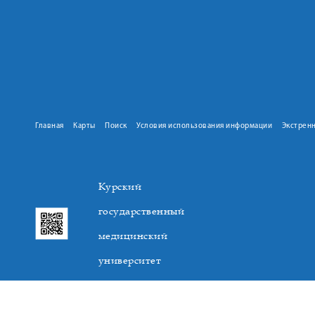
Главная
Карты
Поиск
Условия использования информации
Экстрен
Курский
государственный
медицинский
университет