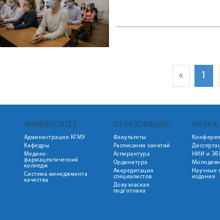
«
1
УНИВЕРСИТЕТ
ОБРАЗОВАНИЕ
НАУКА
Администрация КГМУ
Факультеты
Конфере
Кафедры
Расписания занятий
Диссерта
Медико-
Аспирантура
НИИ и ЭБ
фармацевтический
Ординатура
Молодежн
колледж
Аккредитация
Научные 
Система менеджмента
специалистов
издания
качества
Довузовская
подготовка