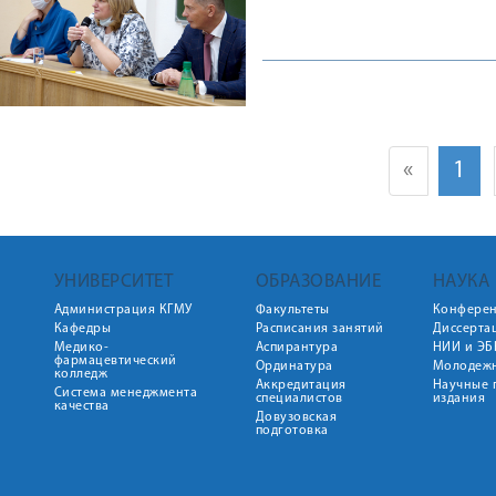
«
1
УНИВЕРСИТЕТ
ОБРАЗОВАНИЕ
НАУКА
Администрация КГМУ
Факультеты
Конфере
Кафедры
Расписания занятий
Диссерта
Медико-
Аспирантура
НИИ и ЭБ
фармацевтический
Ординатура
Молодежн
колледж
Аккредитация
Научные 
Система менеджмента
специалистов
издания
качества
Довузовская
подготовка