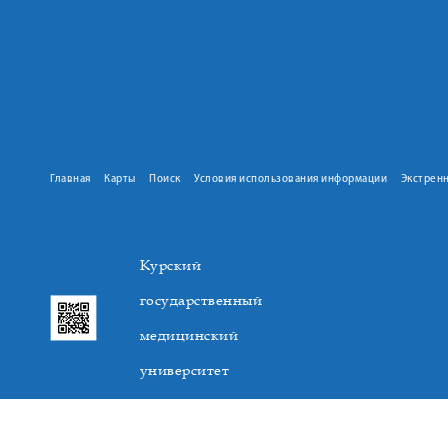
Главная
Карты
Поиск
Условия использования информации
Экстрен
Курский
государственный
медицинский
университет