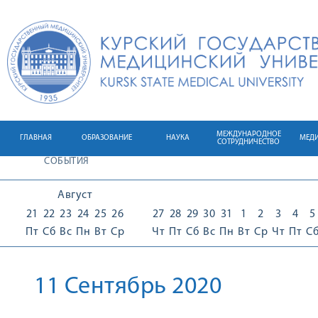
МЕЖДУНАРОДНОЕ
ГЛАВНАЯ
ОБРАЗОВАНИЕ
НАУКА
МЕД
СОТРУДНИЧЕСТВО
СОБЫТИЯ
Август
21
22
23
24
25
26
27
28
29
30
31
1
2
3
4
5
Пт
Сб
Вс
Пн
Вт
Ср
Чт
Пт
Сб
Вс
Пн
Вт
Ср
Чт
Пт
С
11 Сентябрь 2020