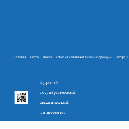
Главная
Карты
Поиск
Условия использования информации
Экстрен
Курский
государственный
медицинский
университет