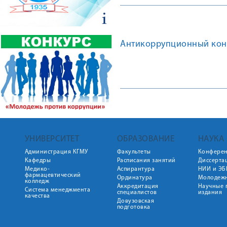
Антикоррупционный кон
УНИВЕРСИТЕТ
ОБРАЗОВАНИЕ
НАУКА
Администрация КГМУ
Факультеты
Конфере
Кафедры
Расписания занятий
Диссерта
Медико-
Аспирантура
НИИ и ЭБ
фармацевтический
Ординатура
Молодежн
колледж
Аккредитация
Научные 
Система менеджмента
специалистов
издания
качества
Довузовская
подготовка