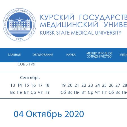
МЕЖДУНАРОДНОЕ
ГЛАВНАЯ
ОБРАЗОВАНИЕ
НАУКА
МЕД
СОТРУДНИЧЕСТВО
СОБЫТИЯ
Сентябрь
13
14
15
16
17
18
19
20
21
22
23
24
25
26
27
2
Вс
Пн
Вт
Ср
Чт
Пт
Сб
Вс
Пн
Вт
Ср
Чт
Пт
Сб
Вс
П
04 Октябрь 2020