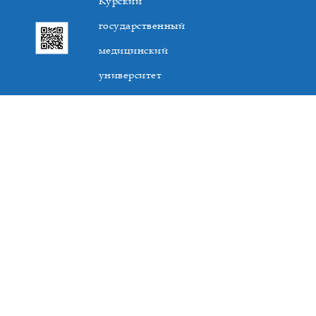
Курский
государственный
медицинский
университет