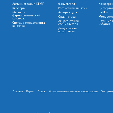
Администрация КГМУ
Факультеты
Конфере
Кафедры
Расписания занятий
Диссерта
Медико-
Аспирантура
НИИ и ЭБ
фармацевтический
Ординатура
Молодежн
колледж
Аккредитация
Научные 
Система менеджмента
специалистов
издания
качества
Довузовская
подготовка
Главная
Карты
Поиск
Условия использования информации
Экстрен