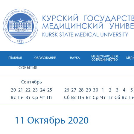
МЕЖДУНАРОДНОЕ
ГЛАВНАЯ
ОБРАЗОВАНИЕ
НАУКА
МЕД
СОТРУДНИЧЕСТВО
СОБЫТИЯ
Сентябрь
20
21
22
23
24
25
26
27
28
29
30
1
2
3
4
5
Вс
Пн
Вт
Ср
Чт
Пт
Сб
Вс
Пн
Вт
Ср
Чт
Пт
Сб
Вс
П
11 Октябрь 2020