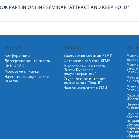
OOK PART IN ONLINE SEMINAR “ATTRACT AND KEEP HOLD”
НАУКА
МЕДИА
ПОЛ
Конференции
Видеоархив событий КГМУ
Минис
здрав
Диссертационные советы
Фотоархив событий КГМУ
Минист
НИИ и ЭБК
Многотиражная газета
высше
"Вести Курского
Молодежная наука
Росси
медуниверситета"
Научные периодические
Метод
Студенческое интернет-
издания
аккред
телевидение "МедТВ"
Минис
Наш университет в СМИ
Росси
Федер
«Росси
Научна
библио
Горяча
обеспе
социа
обуча
образ
орган
образ