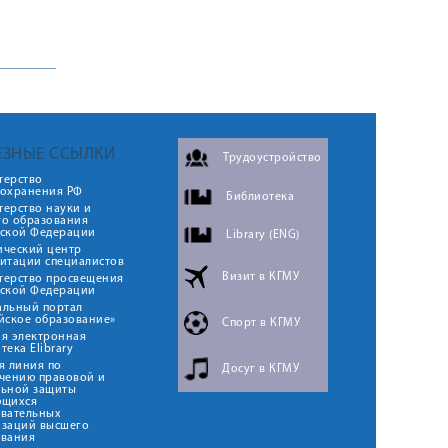
ЕЗНЫЕ ССЫЛКИ
Трудоустройство
терство
оохранения РФ
Библиотека
ерство науки и
го образования
йской Федерации
Library (ENG)
ический центр
итации специалистов
Визит в КГМУ
терство просвещения
йской Федерации
альный портал
йское образование»
Спорт в КГМУ
я электронная
тека Elibrary
я линия по
Досуг в КГМУ
чению правовой и
льной защиты
ющихся
овательных
изаций высшего
ования