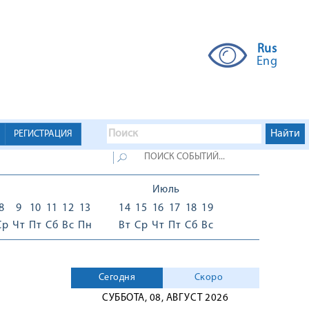
Rus
Eng
РЕГИСТРАЦИЯ
Июль
8
9
10
11
12
13
14
15
16
17
18
19
Ср
Чт
Пт
Сб
Вс
Пн
Вт
Ср
Чт
Пт
Сб
Вс
Сегодня
Скоро
СУББОТА, 08, АВГУСТ 2026