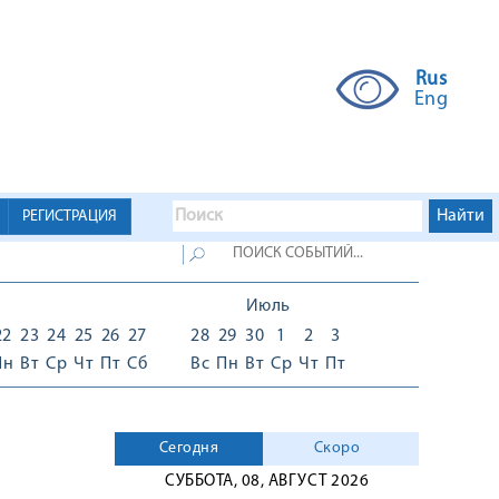
Rus
Eng
РЕГИСТРАЦИЯ
Июль
22
23
24
25
26
27
28
29
30
1
2
3
Пн
Вт
Ср
Чт
Пт
Сб
Вс
Пн
Вт
Ср
Чт
Пт
Сегодня
Скоро
СУББОТА, 08, АВГУСТ 2026