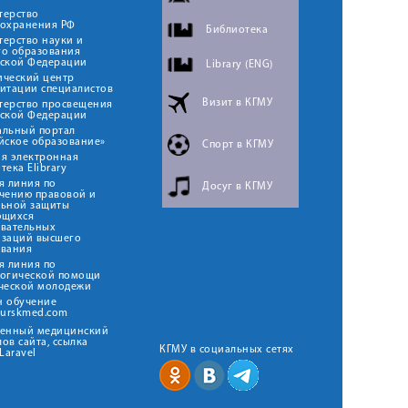
терство
оохранения РФ
Библиотека
ерство науки и
го образования
йской Федерации
Library (ENG)
ический центр
итации специалистов
Визит в КГМУ
терство просвещения
йской Федерации
альный портал
йское образование»
Спорт в КГМУ
я электронная
тека Elibrary
я линия по
Досуг в КГМУ
чению правовой и
льной защиты
ющихся
овательных
изаций высшего
ования
я линия по
логической помощи
ческой молодежи
н обучение
kurskmed.com
твенный медицинский
ов сайта, ссылка
КГМУ в социальных сетях
Laravel