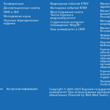
Конференции
Видеоархив событий КГМУ
Минис
здрав
Диссертационные советы
Фотоархив событий КГМУ
Минист
НИИ и ЭБК
Многотиражная газета
высше
"Вести Курского
Молодежная наука
Росси
медуниверситета"
Научные периодические
Метод
Студенческое интернет-
издания
аккред
телевидение "МедТВ"
Минис
Наш университет в СМИ
Росси
Федер
«Росси
Научна
библио
Горяча
обеспе
социа
обуча
образ
орган
образ
Горяча
психо
студен
Онлай
study.
ии
Экстренная информация
Copyright © 2002-2025 Курский государс
университет При использовании материал
обязательна. Powered by Web Med Team©, 