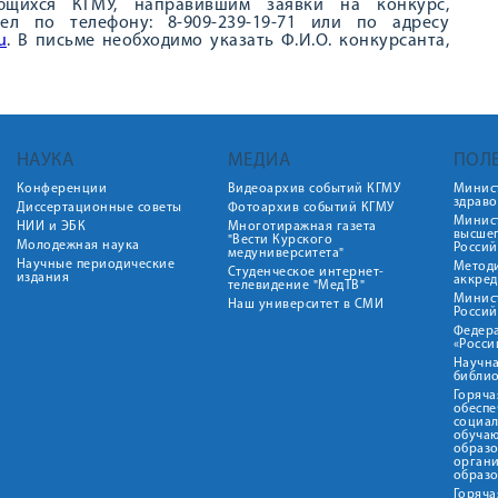
щихся КГМУ, направившим заявки на конкурс,
ел по телефону: 8-909-239-19-71 или по адресу
u
. В письме необходимо указать Ф.И.О. конкурсанта,
НАУКА
МЕДИА
ПОЛ
Конференции
Видеоархив событий КГМУ
Минис
здрав
Диссертационные советы
Фотоархив событий КГМУ
Минист
НИИ и ЭБК
Многотиражная газета
высше
"Вести Курского
Молодежная наука
Росси
медуниверситета"
Научные периодические
Метод
Студенческое интернет-
издания
аккред
телевидение "МедТВ"
Минис
Наш университет в СМИ
Росси
Федер
«Росси
Научна
библио
Горяча
обеспе
социа
обуча
образ
орган
образ
Горяча