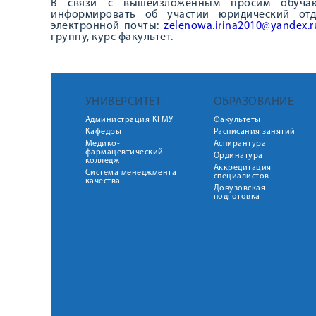
В связи с вышеизложенным просим обучаю
информировать об участии юридический отд
электронной почты:
zelenowa.irina2010@yandex.r
группу, курс факультет.
УНИВЕРСИТЕТ
ОБРАЗОВАНИЕ
Администрация КГМУ
Факультеты
Кафедры
Расписания занятий
Медико-
Аспирантура
фармацевтический
Ординатура
колледж
Аккредитация
Система менеджмента
специалистов
качества
Довузовская
подготовка