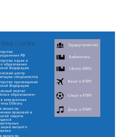
ЕЗНЫЕ ССЫЛКИ
Трудоустройство
терство
оохранения РФ
Библиотека
ерство науки и
го образования
йской Федерации
Library (ENG)
ический центр
итации специалистов
Визит в КГМУ
терство просвещения
йской Федерации
альный портал
йское образование»
Спорт в КГМУ
я электронная
тека Elibrary
я линия по
Досуг в КГМУ
чению правовой и
льной защиты
ющихся
овательных
изаций высшего
ования
я линия по