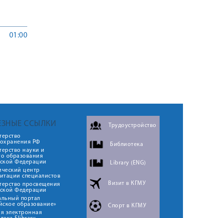
01:00
ЕЗНЫЕ ССЫЛКИ
Трудоустройство
терство
оохранения РФ
Библиотека
ерство науки и
го образования
йской Федерации
Library (ENG)
ический центр
итации специалистов
Визит в КГМУ
терство просвещения
йской Федерации
альный портал
йское образование»
Спорт в КГМУ
я электронная