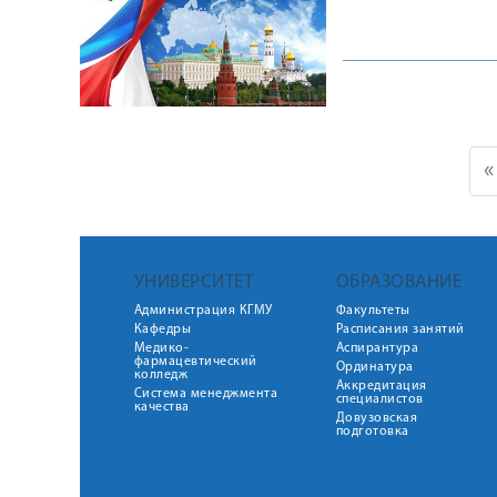
«
УНИВЕРСИТЕТ
ОБРАЗОВАНИЕ
Администрация КГМУ
Факультеты
Кафедры
Расписания занятий
Медико-
Аспирантура
фармацевтический
Ординатура
колледж
Аккредитация
Система менеджмента
специалистов
качества
Довузовская
подготовка