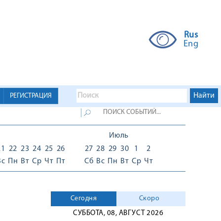
Rus
Eng
РЕГИСТРАЦИЯ
Июль
21
22
23
24
25
26
27
28
29
30
1
2
Вс
Пн
Вт
Ср
Чт
Пт
Сб
Вс
Пн
Вт
Ср
Чт
Сегодня
Скоро
СУББОТА, 08, АВГУСТ 2026