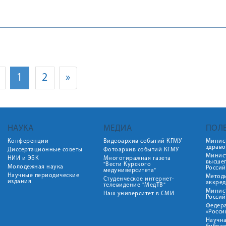
1
2
»
НАУКА
МЕДИА
ПОЛ
Конференции
Видеоархив событий КГМУ
Минис
здрав
Диссертационные советы
Фотоархив событий КГМУ
Минист
НИИ и ЭБК
Многотиражная газета
высше
"Вести Курского
Молодежная наука
Росси
медуниверситета"
Научные периодические
Метод
Студенческое интернет-
издания
аккред
телевидение "МедТВ"
Минис
Наш университет в СМИ
Росси
Федер
«Росси
Научна