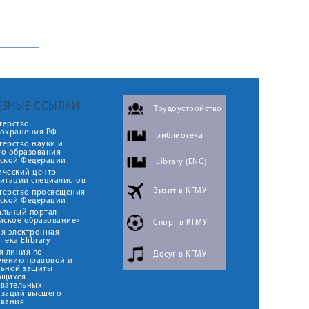
ЕЗНЫЕ ССЫЛКИ
Трудоустройство
терство
оохранения РФ
Библиотека
ерство науки и
го образования
йской Федерации
Library (ENG)
ический центр
итации специалистов
Визит в КГМУ
терство просвещения
йской Федерации
альный портал
йское образование»
Спорт в КГМУ
я электронная
тека Elibrary
я линия по
Досуг в КГМУ
чению правовой и
льной защиты
ющихся
овательных
изаций высшего
ования