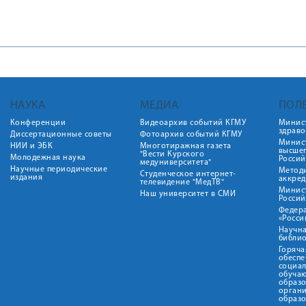
НАУКА
МЕДИА
ПОЛ
Конференции
Видеоархив событий КГМУ
Минис
здрав
Диссертационные советы
Фотоархив событий КГМУ
Минист
НИИ и ЭБК
Многотиражная газета
высше
"Вести Курского
Молодежная наука
Росси
медуниверситета"
Научные периодические
Метод
Студенческое интернет-
издания
аккред
телевидение "МедТВ"
Минис
Наш университет в СМИ
Росси
Федер
«Росси
Научна
библио
Горяча
обеспе
социа
обуча
образ
орган
образ