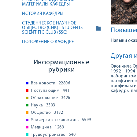
МАТЕРИАЛЫ КАФЕДРЫ
ИСТОРИЯ КАФЕДРЫ
СТУДЕНЧЕСКОЕ НАУЧНОЕ
ОБЩЕСТВО (СНК) | STUDENTS
Повышен
SCIENTIFIC CLUB (SSC)
Навыки оказ
ПОЛОЖЕНИЕ О КАФЕДРЕ
Другая 
Информационные
Окончила Ор
рубрики
1992 - 1994
лаборантом 
патофизиоло
Все новости
22806
профилактич
Поступающим
441
кафедры па
Образование
3426
Наука
3303
Общество
3182
Университетская жизнь
5599
Медицина
1269
Трудоустройство
540