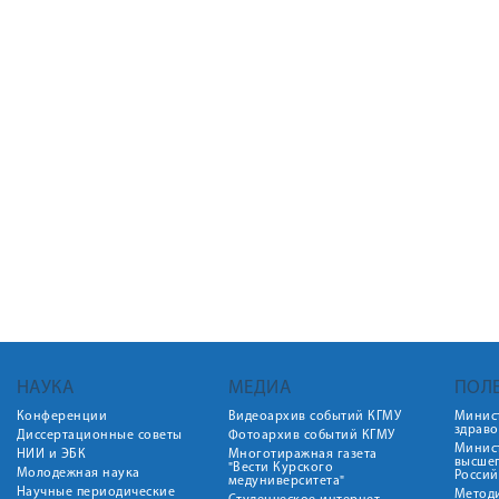
НАУКА
МЕДИА
ПОЛ
Конференции
Видеоархив событий КГМУ
Минис
здрав
Диссертационные советы
Фотоархив событий КГМУ
Минист
НИИ и ЭБК
Многотиражная газета
высше
"Вести Курского
Молодежная наука
Росси
медуниверситета"
Научные периодические
Метод