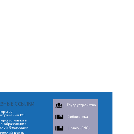
ЕЗНЫЕ ССЫЛКИ
Трудоустройство
терство
оохранения РФ
Библиотека
ерство науки и
го образования
йской Федерации
Library (ENG)
ический центр