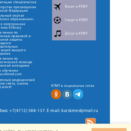
итации специалистов
Визит в КГМУ
терство просвещения
йской Федерации
альный портал
йское образование»
Спорт в КГМУ
я электронная
тека Elibrary
я линия по
Досуг в КГМУ
чению правовой и
льной защиты
ющихся
овательных
изаций высшего
ования
я линия по
логической помощи
ческой молодежи
н обучение
kurskmed.com
твенный медицинский
ов сайта, ссылка
КГМУ в социальных сетях
Laravel
 Факс +7(4712) 588-137. E-mail: kurskmed@mail.ru