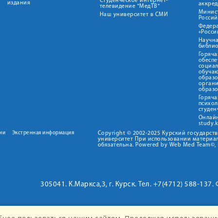
Студенческое интернет-
издания
аккред
телевидение "МедТВ"
Минис
Наш университет в СМИ
Росси
Федер
«Росси
Научна
библио
Горяча
обеспе
социа
обуча
образ
орган
образ
Горяча
психо
студен
Онлай
study.
ии
Экстренная информация
Copyright © 2002-2025 Курский государс
университет При использовании материал
обязательна. Powered by Web Med Team©, 
305041. К.Маркса,3, г. Курск. Тел. +7(4712) 588-137.