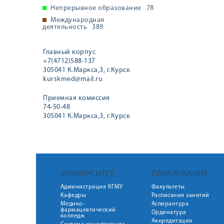
Непрерывное образование
78
Международная
деятельность
389
Главный корпус
+7(4712)588-137
305041 К.Маркса,3, г.Курск
kurskmed@mail.ru
Приемная комиссия
74-50-48
305041 К.Маркса,3, г.Курск
УНИВЕРСИТЕТ
ОБРАЗОВАНИЕ
Администрация КГМУ
Факультеты
Кафедры
Расписания занятий
Медико-
Аспирантура
фармацевтический
Ординатура
колледж
Аккредитация