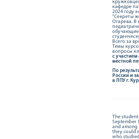
кружковцев
кафедре па
2024 году 
"Секреты ж
Огарева. В
педиатриче
обучающиес
студенческ
Всего за в
Темы курсо
вопросы кл
с участием
местной пе
По результ
России и з
в ЛПУ г. Кур
The student
September 1
and among t
they could e
who studied 