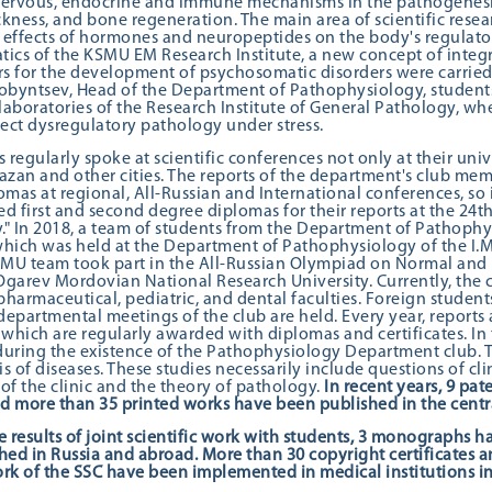
 nervous, endocrine and immune mechanisms in the pathogenesis
ckness, and bone regeneration. The main area of scientific res
e effects of hormones and neuropeptides on the body's regulator
ics of the KSMU EM Research Institute, a new concept of integr
ors for the development of psychosomatic disorders were carried
obyntsev, Head of the Department of Pathophysiology, students
 laboratories of the Research Institute of General Pathology, 
rect dysregulatory pathology under stress.
 regularly spoke at scientific conferences not only at their univ
azan and other cities. The reports of the department's club me
mas at regional, All-Russian and International conferences, so 
 first and second degree diplomas for their reports at the 24t
." In 2018, a team of students from the Department of Pathophys
hich was held at the Department of Pathophysiology of the I.M.
SMU team took part in the All-Russian Olympiad on Normal and P
Ogarev Mordovian National Research University. Currently, the 
pharmaceutical, pediatric, and dental faculties. Foreign student
departmental meetings of the club are held. Every year, reports a
which are regularly awarded with diplomas and certificates. In
uring the existence of the Pathophysiology Department club. The
s of diseases. These studies necessarily include questions of 
 of the clinic and the theory of pathology.
In recent years, 9 pat
d more than 35 printed works have been published in the centra
 results of joint scientific work with students, 3 monographs 
ed in Russia and abroad. More than 30 copyright certificates a
ork of the SSC have been implemented in medical institutions in 