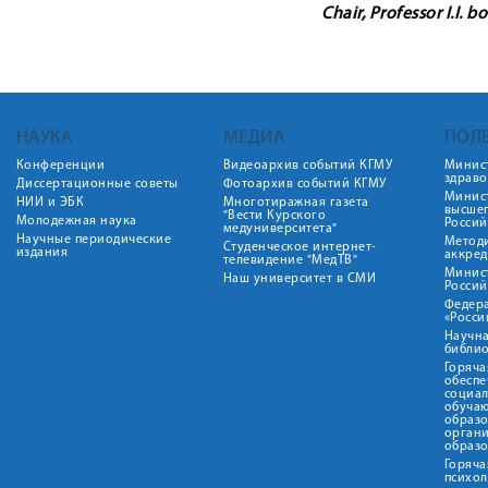
Chair, Professor I.I. 
НАУКА
МЕДИА
ПОЛ
Конференции
Видеоархив событий КГМУ
Минис
здрав
Диссертационные советы
Фотоархив событий КГМУ
Минист
НИИ и ЭБК
Многотиражная газета
высше
"Вести Курского
Молодежная наука
Росси
медуниверситета"
Научные периодические
Метод
Студенческое интернет-
издания
аккред
телевидение "МедТВ"
Минис
Наш университет в СМИ
Росси
Федер
«Росси
Научна
библио
Горяча
обеспе
социа
обуча
образ
орган
образ
Горяча
психо