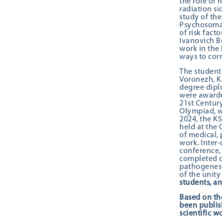
the role of
radiation si
study of th
Psychosomat
of risk fact
Ivanovich B
work in the
ways to cor
The students
Voronezh, K
degree diplo
were awarded
21st Century
Olympiad, w
2024, the K
held at the 
of medical, 
work. Inter-
conference, 
completed d
pathogenesi
of the unity
students, an
Based on the
been publish
scientific w