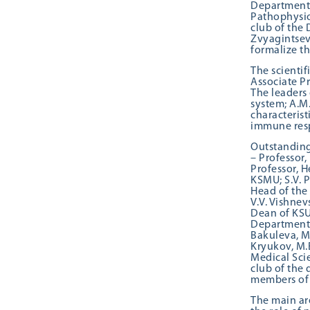
Department 
Pathophysiol
club of the
Zvyagintsev,
formalize th
The scientif
Associate Pr
The leaders 
system; A.M
characterist
immune respo
Outstanding 
– Professor,
Professor, H
KSMU; S.V. 
Head of the
V.V. Vishnev
Dean of KSU;
Department 
Bakuleva, M
Kryukov, M.E
Medical Scie
club of the
members of
The main are