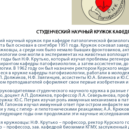
СТУДЕНЧЕСКИЙ НАУЧНЫЙ КРУЖОК КАФЕ
ий научный кружок при кафедре патологической физиолог
та был основан в сентябре 1951 года. Кружок основал заве
жковцы, а среди них было немало бывших фронтовиков, акт
иологии они могли в экспериментах на животных воплощат
е годы был Н.Ф. Крутько, который изучал проблемы регенера
ирантом кафедры патофизиологии, а затем ассистентом, д
огии. В 1962 году он был назначен ректором Курского медиц
ся в кружке кафедры патофизиологии, работали в молоде
. Должиков, Н.Ф. Звягинцев, ассистенты Ю.А. Блинков и Ю.С
ом преподавателей оформляют свои первые изобретения и
уководителями студенческого научного кружка в разные г
о, доцент А.П. Должиков, профессор Л.А. Северьянова, проф
ружка: Ю.С. Петрик изучал роль иммунных механизмов в па
.М. Гапонов изучал иммунный ответ при остром инфаркте ми
и у лиц с гипер- и гипотоническими реакциями; А.А. Крюк
оследующие годы они продолжали эти научные исследовани
 кружковцы: Н.Ф. Крутько – профессор, ректор Курского гос
 – профессор, зав. кафедрой биохимии КГМУ, заслуженный де