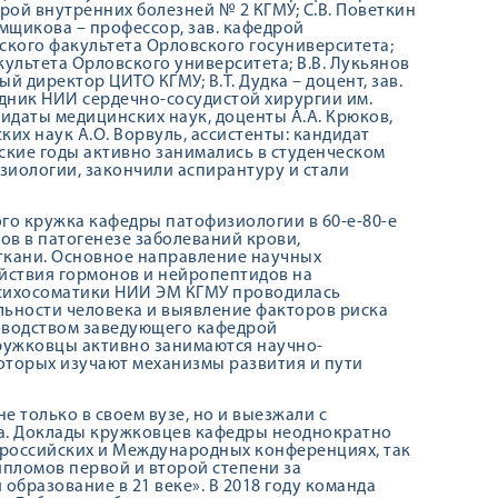
рой внутренних болезней № 2 КГМУ; С.В. Поветкин
мщикова – профессор, зав. кафедрой
кого факультета Орловского госуниверситета;
культета Орловского университета; В.В. Лукьянов
ый директор ЦИТО КГМУ; В.Т. Дудка – доцент, зав.
рудник НИИ сердечно-сосудистой хирургии им.
идаты медицинских наук, доценты А.А. Крюков,
ких наук А.О. Ворвуль, ассистенты: кандидат
еские годы активно занимались в студенческом
зиологии, закончили аспирантуру и стали
го кружка кафедры патофизиологии в 60-е-80-е
ов в патогенезе заболеваний крови,
 ткани. Основное направление научных
ействия гормонов и нейропептидов на
психосоматики НИИ ЭМ КГМУ проводилась
ьности человека и выявление факторов риска
ководством заведующего кафедрой
ружковцы активно занимаются научно-
оторых изучают механизмы развития и пути
 только в своем вузе, но и выезжали с
ода. Доклады кружковцев кафедры неоднократно
ероссийских и Международных конференциях, так
дипломов первой и второй степени за
бразование в 21 веке». В 2018 году команда