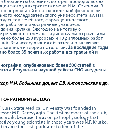
 «Лабиринты болезни», которая проводилась на
цинского университета имени И.М. Сеченова. В
е по нормальной и патологической физиологии
ьного исследовательского университета им. Н.П.
студентов лечебного, фармацевтического,
ой работой и иностранные учащиеся,
дания кружка. Ежегодно на итоговую
е регулярно отмечаются дипломами и грамотами.
ено более 250 курсовых и 10 дипломных работ.
аний. Эти исследования обязательно включают
а клиники и теории патологии.
За последние годы
ано более 35 печатных работ в центральной и
нографии, опубликовано более 500 статей в
тентов. Результаты научной работы СНО внедрены
сор И.И. Бобынцев, доцент Е.В. Антопольская и др.
NT OF PATHOPHYSIOLOGY
f Kursk State Medical University was founded in
ssor M.P. Derevyagin. The first members of the club,
ic work, because it was on pathophysiology that
ctive young scientists in those years was N.F. Krutko,
 became the first graduate student of the