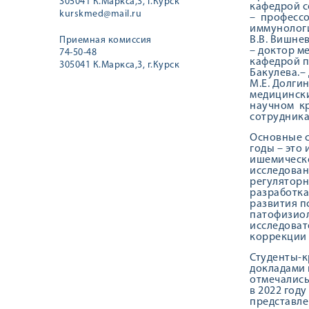
305041 К.Маркса,3, г.Курск
кафедрой с
kurskmed@mail.ru
– профессо
иммунологи
В.В. Вишне
Приемная комиссия
– доктор ме
74-50-48
кафедрой п
305041 К.Маркса,3, г.Курск
Бакулева.–
М.Е. Долгин
медицински
научном кр
сотрудник
Основные с
годы – это
ишемическо
исследован
регуляторн
разработка
развития п
патофизиол
исследоват
коррекции 
Студенты-к
докладами 
отмечались
в 2022 год
представле