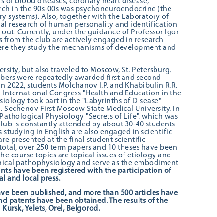
 of blood diseases, coronary heart disease,
earch in the 90s-00s was psychoneuroendocrine (the
y systems). Also, together with the Laboratory of
al research of human personality and identification
 out. Currently, under the guidance of Professor Igor
 from the club are actively engaged in research
where they study the mechanisms of development and
ersity, but also traveled to Moscow, St. Petersburg,
mbers were repeatedly awarded first and second
in 2022, students Molchanov I.P. and Khabibulin R.R.
h International Congress "Health and Education in the
iology took part in the "Labyrinths of Disease"
 Sechenov First Moscow State Medical University. In
athological Physiology "Secrets of Life", which was
club is constantly attended by about 30-40 students
s studying in English are also engaged in scientific
re presented at the final student scientific
 total, over 250 term papers and 10 theses have been
 course topics are topical issues of etiology and
clinical pathophysiology and serve as the embodiment
ents have been registered with the participation of
l and local press.
have been published, and more than 500 articles have
nd patents have been obtained. The results of the
Kursk, Yelets, Orel, Belgorod.