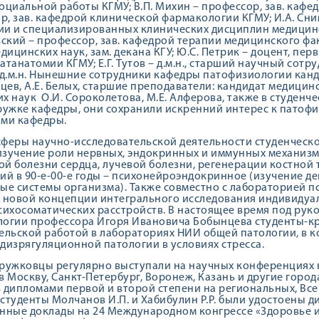
оциальной работы КГМУ; В.П. Михин – профессор, зав. кафед
р, зав. кафедрой клинической фармакологии КГМУ; И.А. Сни
и и специализированных клинических дисциплин медицинс
вский – профессор, зав. кафедрой терапии медицинского фа
дицинских наук, зам. декана КГУ; Ю.С. Петрик – доцент, перв
атанатомии КГМУ; Е.Г. Тутов – д.м.н., старший научный сот
 д.м.н. Нынешние сотрудники кафедры патофизиологии канд
цев, А.Е. Белых, старшие преподаватели: кандидат медицинс
х наук О.И. Сороколетова, М.Е. Алферова, также в студенч
ужке кафедры, они сохранили искренний интерес к патофи
ами кафедры.
феры научно-исследовательской деятельности студенческо
 изучение роли нервных, эндокринных и иммунных механизм
й болезни сердца, лучевой болезни, регенерации костной
ий в 90-е-00-е годы – психонейроэндокринное (изучение д
ые системы организма). Также совместно с лабораторией 
 новой концепции интегрального исследования индивидуал
сихосоматических расстройств. В настоящее время под ру
огии профессора Игоря Ивановича Бобынцева студенты-к
ельской работой в лабораториях НИИ общей патологии, в к
дизрягуляционной патологии в условиях стресса.
ружковцы регулярно выступали на научных конференциях не
в Москву, Санкт-Петербург, Воронеж, Казань и другие гор
 дипломами первой и второй степени на региональных, Вс
у студенты Молчанов И.П. и Хабибулин Р.Р. были удостоены 
нные доклады на 24 Международном конгрессе «Здоровье и о