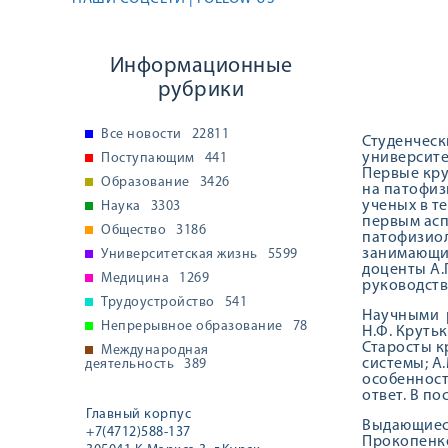
Информационные
рубрики
Все новости
22811
Студенческ
университе
Поступающим
441
Первые кру
Образование
3426
на патофиз
ученых в т
Наука
3303
первым асп
Общество
3186
патофизиол
занимающие
Университетская жизнь
5599
доценты А.П
Медицина
1269
руководств
Трудоустройство
541
Научными р
Непрерывное образование
78
Н.Ф. Крутьк
Старосты к
Международная
системы; А
деятельность
389
особенност
ответ. В п
Главный корпус
Выдающиеся
+7(4712)588-137
Прокопенко