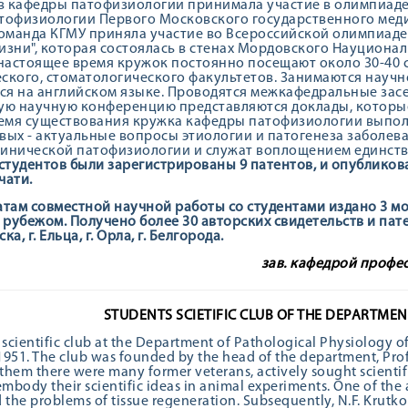
 кафедры патофизиологии принимала участие в олимпиаде
тофизиологии Первого Московского государственного меди
команда КГМУ приняла участие во Всероссийской олимпиад
изни", которая состоялась в стенах Мордовского Науционал
 настоящее время кружок постоянно посещают около 30-40 
ского, стоматологического факультетов. Занимаются научн
я на английском языке. Проводятся межкафедральные засе
ую научную конференцию представляются доклады, которы
ремя существования кружка кафедры патофизиологии выполн
вых - актуальные вопросы этиологии и патогенеза заболев
инической патофизиологии и служат воплощением единств
 студентов были зарегистрированы 9 патентов, и опубликов
чати.
атам совместной научной работы со студентами издано 3 мо
а рубежом. Получено более 30 авторских свидетельств и па
ска, г. Ельца, г. Орла, г. Белгорода.
зав. кафедрой профес
STUDENTS SCIETIFIC CLUB OF THE DEPARTME
 scientific club at the Department of Pathological Physiology o
951. The club was founded by the head of the department, Profe
hem there were many former veterans, actively sought scientif
mbody their scientific ideas in animal experiments. One of the a
the problems of tissue regeneration. Subsequently, N.F. Krutko