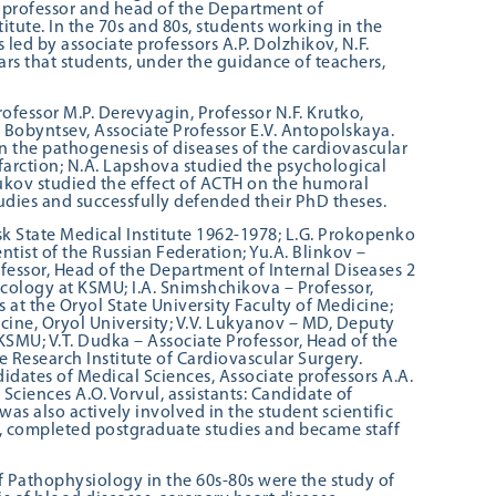
, professor and head of the Department of
itute. In the 70s and 80s, students working in the
ed by associate professors A.P. Dolzhikov, N.F.
ears that students, under the guidance of teachers,
Professor M.P. Derevyagin, Professor N.F. Krutko,
I. Bobyntsev, Associate Professor E.V. Antopolskaya.
in the pathogenesis of diseases of the cardiovascular
arction; N.A. Lapshova studied the psychological
yukov studied the effect of ACTH on the humoral
tudies and successfully defended their PhD theses.
sk State Medical Institute 1962-1978; L.G. Prokopenko
tist of the Russian Federation; Yu.A. Blinkov –
fessor, Head of the Department of Internal Diseases 2
cology at KSMU; I.A. Snimshchikova – Professor,
at the Oryol State University Faculty of Medicine;
icine, Oryol University; V.V. Lukyanov – MD, Deputy
f KSMU; V.T. Dudka – Associate Professor, Head of the
 Research Institute of Cardiovascular Surgery.
dates of Medical Sciences, Associate professors A.A.
Sciences A.O. Vorvul, assistants: Candidate of
was also actively involved in the student scientific
gy, completed postgraduate studies and became staff
of Pathophysiology in the 60s-80s were the study of