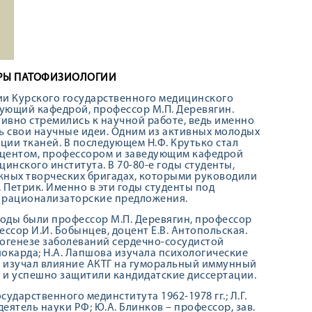
ДРЫ ПАТОФИЗИОЛОГИИ
ии Курского государственного медицинского
дующий кафедрой, профессор М.П. Деревягин.
ивно стремились к научной работе, ведь именно
ь свои научные идеи. Одним из активных молодых
ции тканей. В последующем Н.Ф. Крутько стал
оцентом, профессором и заведующим кафедрой
инского института. В 70-80-е годы студенты,
жных творческих бригадах, которыми руководили
. Петрик. Именно в эти годы студенты под
 рационализаторские предложения.
оды были профессор М.П. Деревягин, профессор
ессор И.И. Бобынцев, доцент Е.В. Антопольская.
тогенезе заболеваний сердечно-сосудистой
окарда; Н.А. Лапшова изучала психологические
ов изучал влияние АКТГ на гуморальный иммунный
я и успешно защитили кандидатские диссертации.
ударственного мединститута 1962-1978 гг.; Л.Г.
ятель науки РФ; Ю.А. Блинков – профессор, зав.