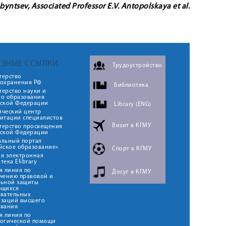
bobyntsev, Associated Professor E.V. Antopolskaya et al.
ЕЗНЫЕ ССЫЛКИ
Трудоустройство
терство
оохранения РФ
Библиотека
ерство науки и
го образования
йской Федерации
Library (ENG)
ический центр
итации специалистов
Визит в КГМУ
терство просвещения
йской Федерации
альный портал
йское образование»
Спорт в КГМУ
я электронная
тека Elibrary
я линия по
Досуг в КГМУ
чению правовой и
льной защиты
ющихся
овательных
изаций высшего
ования
я линия по
логической помощи