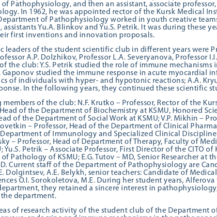
of Pathophysiology, and then an assistant, associate professor
ogy. In 1962, he was appointed rector of the Kursk Medical Inst
 Department of Pathophysiology worked in youth creative teams l
 assistants Yu.A. Blinkov and Yu.S. Petrik. It was during these y
eir first inventions and innovation proposals.
ic leaders of the student scientific club in different years were 
ofessor A.P. Dolzhikov, Professor L.A. Severyanova, Professor I.
of the club: Y.S. Petrik studied the role of immune mechanisms 
. Gaponov studied the immune response in acute myocardial inf
ics of individuals with hyper- and hypotonic reactions; A.A. Kr
nse. In the following years, they continued these scientific s
members of the club: N.F. Krutko – Professor, Rector of the Kur
 Head of the Department of Biochemistry at KSMU, Honored Scien
ead of the Department of Social Work at KSMU; V.P. Mikhin – Pro
Povetkin – Professor, Head of the Department of Clinical Pharma
 Department of Immunology and Specialized Clinical Disciplines 
sky – Professor, Head of Department of Therapy, Faculty of Med
 Yu.S. Petrik – Associate Professor, First Director of the CITO o
of Pathology of KSMU; E.G. Tutov – MD, Senior Researcher at the
D. Current staff of the Department of Pathophysiology are Candi
. Dolgintsev, A.E. Belykh, senior teachers: Candidate of Medical 
nces O.I. Sorokoletova, M.E. During her student years, Alferova 
 department, they retained a sincere interest in pathophysiolo
 the department.
as of research activity of the student club of the Department 