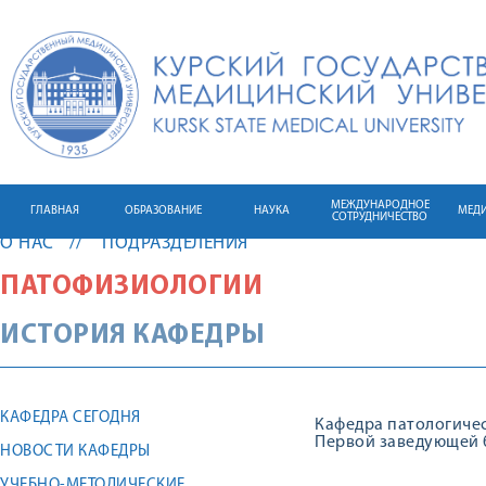
МЕЖДУНАРОДНОЕ
ГЛАВНАЯ
ОБРАЗОВАНИЕ
НАУКА
МЕД
СОТРУДНИЧЕСТВО
О НАС
ПОДРАЗДЕЛЕНИЯ
ПАТОФИЗИОЛОГИИ
ИСТОРИЯ КАФЕДРЫ
КАФЕДРА СЕГОДНЯ
Кафедра патологичес
Первой заведующей б
НОВОСТИ КАФЕДРЫ
УЧЕБНО-МЕТОДИЧЕСКИЕ