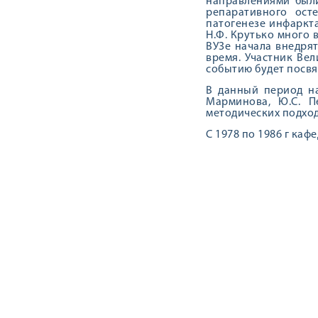
направлениями были
репаративного ост
патогенезе инфаркт
Н.Ф. Крутько много 
ВУЗе начала внедря
время. Участник Вел
событию будет посв
В данный период на
Марминова, Ю.С. П
методических подход
С 1978 по 1986 г ка