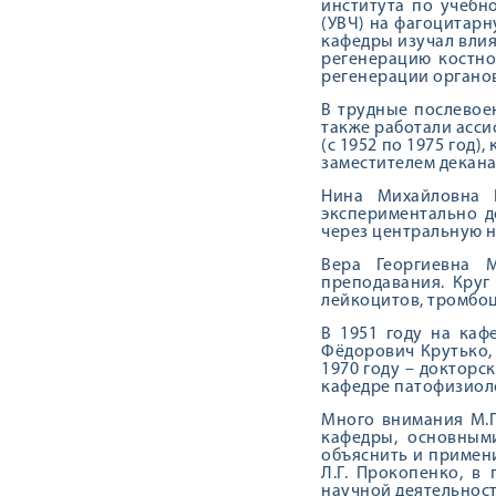
института по учебн
(УВЧ) на фагоцитарн
кафедры изучал вли
регенерацию костно
регенерации органов
В трудные послевое
также работали ассис
(с 1952 по 1975 год)
заместителем декана
Нина Михайловна 
экспериментально д
через центральную н
Вера Георгиевна 
преподавания. Круг
лейкоцитов, тромбоц
В 1951 году на каф
Фёдорович Крутько,
1970 году – доктор
кафедре патофизиоло
Много внимания М.П
кафедры, основным
объяснить и примен
Л.Г. Прокопенко, в
научной деятельност