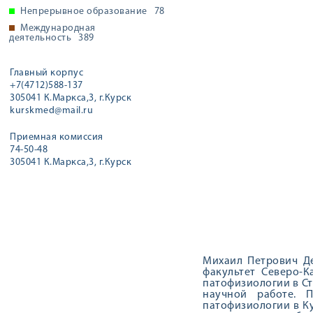
Непрерывное образование
78
Международная
деятельность
389
Главный корпус
+7(4712)588-137
305041 К.Маркса,3, г.Курск
kurskmed@mail.ru
Приемная комиссия
74-50-48
305041 К.Маркса,3, г.Курск
Михаил Петрович Де
факультет Северо-К
патофизиологии в С
научной работе. 
патофизиологии в К