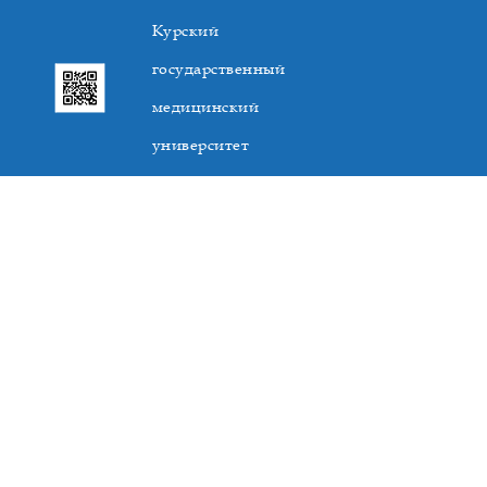
Курский
государственный
медицинский
университет