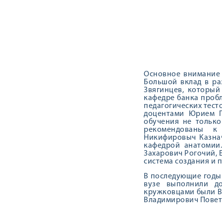
Основное внимание 
Большой вклад в ра
Звягинцев, который
кафедре банка пробл
педагогических тест
доцентами Юрием П
обучения не только
рекомендованы к
Никифировыч Казнач
кафедрой анатомии
Захарович Рогочий, 
система создания и 
В последующие годы
вузе выполнили д
кружковцами были В
Владимирович Повет