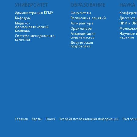
УНИВЕРСИТЕТ
ОБРАЗОВАНИЕ
НАУКА
Администрация КГМУ
Факультеты
Конфере
Кафедры
Расписания занятий
Диссерта
Медико-
Аспирантура
НИИ и ЭБ
фармацевтический
Ординатура
Молодежн
колледж
Аккредитация
Научные 
Система менеджмента
специалистов
издания
качества
Довузовская
подготовка
Главная
Карты
Поиск
Условия использования информации
Экстрен