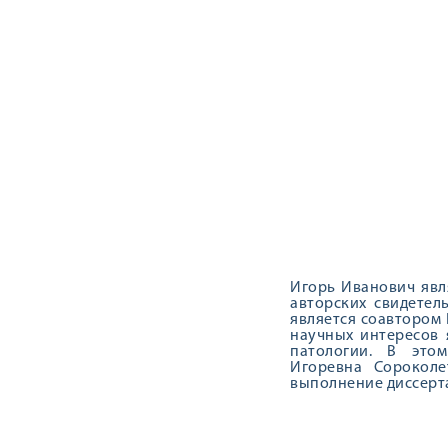
Игорь Иванович явля
авторских свидетел
является соавтором
научных интересов 
патологии. В это
Игоревна Сороколе
выполнение диссерт