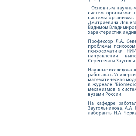
Основным научным н
систем организма: 
системы организма.
Дмитриевича Ляшева
Вадимом Владимиров
характеристик инди
Профессор Л.А. Се
проблемы психосом
психосоматики НИ
направлении вып
Серегеевны Зауголь
Научные исследовани
работала в Универси
математическая мод
в журнале "Biomedic
механизмов в систе
вузами России.
На кафедре работал
Заугольникова, А.А. 
лаборанты Н.А. Черка