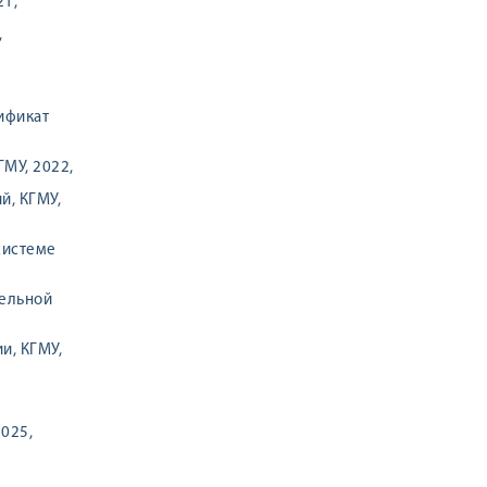
21,
,
ификат
МУ, 2022,
й, КГМУ,
системе
ельной
и, КГМУ,
025,