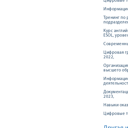
Цифровые т
Информацио
Тренинг по
подразделен
Курс англий
ESOL, уровен
Современные
Цифровая гр
2022,
Организация
высшего обр
Информацио
деятельност
Документаци
2023,
Навыки оказ
Цифровые т