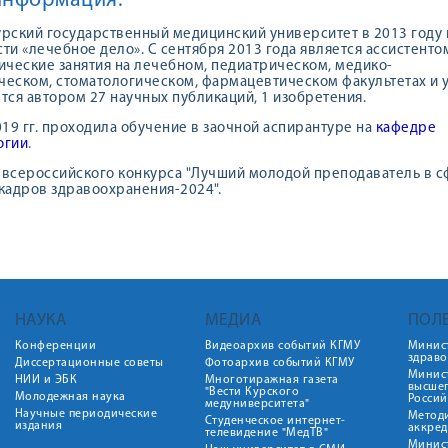
информация:
рский государственный медицинский университет в 2013 году 
ти «лечебное дело». С сентября 2013 года является ассистенто
ические занятия на лечебном, педиатрическом, медико-
еском, стоматологическом, фармацевтическом факультетах и у
ся автором 27 научных публикаций, 1 изобретения.
019 гг. проходила обучение в заочной аспирантуре на
кафедре
огии
.
 всероссийского конкурса "Лучший молодой преподаватель в 
кадров здравоохранения-2024".
НАУКА
МЕДИА
ПОЛ
Конференции
Видеоархив событий КГМУ
Минис
здрав
Диссертационные советы
Фотоархив событий КГМУ
Минист
НИИ и ЭБК
Многотиражная газета
высше
"Вести Курского
Молодежная наука
Росси
медуниверситета"
Научные периодические
Метод
Студенческое интернет-
издания
аккред
телевидение "МедТВ"
Минис