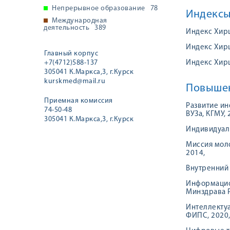
Непрерывное образование
78
Индексы
Международная
деятельность
389
Индекс Хирш
Индекс Хирш
Главный корпус
+7(4712)588-137
Индекс Хир
305041 К.Маркса,3, г.Курск
kurskmed@mail.ru
Повышен
Приемная комиссия
Развитие и
74-50-48
ВУЗа, КГМУ, 
305041 К.Маркса,3, г.Курск
Индивидуаль
Миссия моло
2014,
Внутренний 
Информацио
Минздрава Р
Интеллектуа
ФИПС, 2020