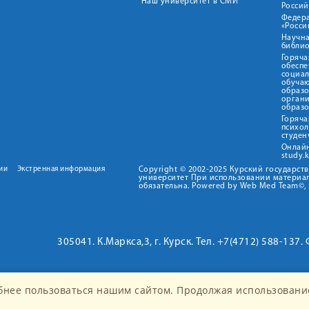
Наш университет в СМИ
Росси
Федер
«Росси
Научна
библио
Горяча
обеспе
социа
обуча
образ
орган
образ
Горяча
психо
студен
Онлай
study.
ии
Экстренная информация
Copyright © 2002-2025 Курский государс
университет При использовании материал
обязательна. Powered by Web Med Team©, 
305041. К.Маркса,3, г. Курск. Тел. +7(4712) 588-137.
бнее пользоваться нашим сайтом. Продолжая использование