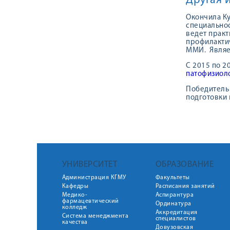
Другая 
Окончила Ку
специальнос
ведет практ
профилактич
ММИ. Являет
С 2015 по 2
патофизиол
Победитель
подготовки 
УНИВЕРСИТЕТ
ОБРАЗОВАНИЕ
Администрация КГМУ
Факультеты
Кафедры
Расписания занятий
Медико-
Аспирантура
фармацевтический
Ординатура
колледж
Аккредитация
Система менеджмента
специалистов
качества
Довузовская