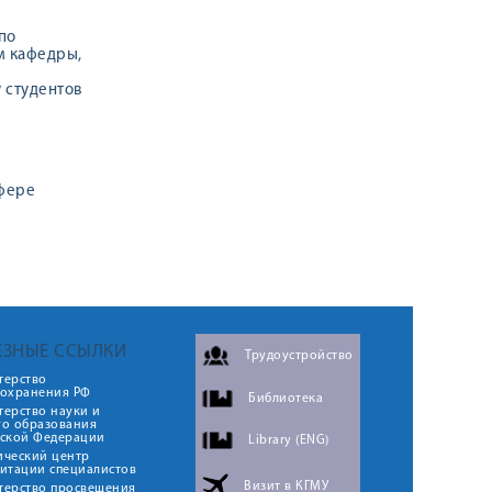
по
м кафедры,
 студентов
сфере
ЕЗНЫЕ ССЫЛКИ
Трудоустройство
терство
оохранения РФ
Библиотека
ерство науки и
го образования
йской Федерации
Library (ENG)
ический центр
итации специалистов
Визит в КГМУ
терство просвещения