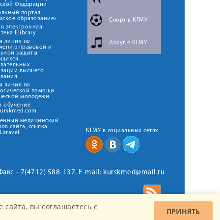
йской Федерации
альный портал
йское образование»
Спорт в КГМУ
я электронная
тека Elibrary
я линия по
Досуг в КГМУ
чению правовой и
льной защиты
ющихся
овательных
изаций высшего
ования
я линия по
логической помощи
ческой молодежи
н обучение
kurskmed.com
твенный медицинский
ов сайта, ссылка
КГМУ в социальных сетях
Laravel
 Факс +7(4712) 588-137. E-mail: kurskmed@mail.ru
 сайта, вы соглашаетесь c
ПРИНЯТЬ