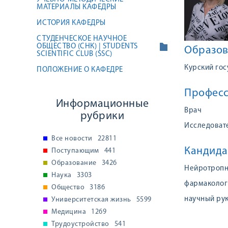
МАТЕРИАЛЫ КАФЕДРЫ
ИСТОРИЯ КАФЕДРЫ
СТУДЕНЧЕСКОЕ НАУЧНОЕ
ОБЩЕСТВО (СНК) | STUDENTS
Образов
SCIENTIFIC CLUB (SSC)
Курский го
ПОЛОЖЕНИЕ О КАФЕДРЕ
Професс
Информационные
Врач
рубрики
Исследоват
Все новости
22811
Кандида
Поступающим
441
Образование
3426
Нейротропн
Наука
3303
фармакологи
Общество
3186
научный рук
Университетская жизнь
5599
Медицина
1269
Трудоустройство
541