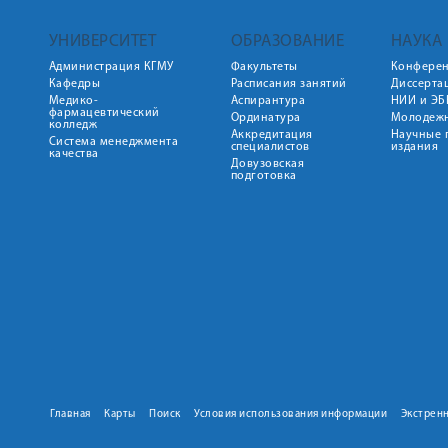
УНИВЕРСИТЕТ
ОБРАЗОВАНИЕ
НАУКА
Администрация КГМУ
Факультеты
Конфере
Кафедры
Расписания занятий
Диссерта
Медико-
Аспирантура
НИИ и ЭБ
фармацевтический
Ординатура
Молодежн
колледж
Аккредитация
Научные 
Система менеджмента
специалистов
издания
качества
Довузовская
подготовка
Главная
Карты
Поиск
Условия использования информации
Экстрен