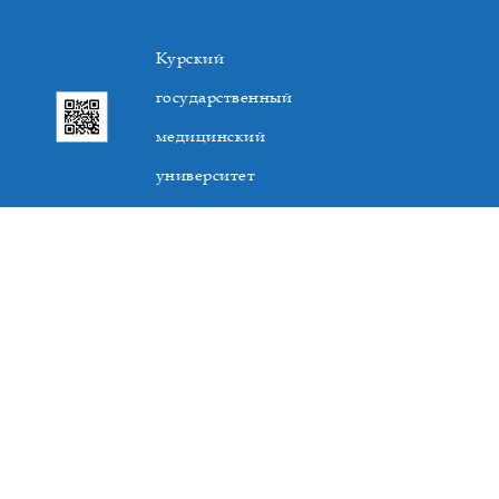
Курский
государственный
медицинский
университет