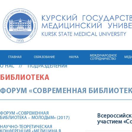
МЕЖДУНАРОДНОЕ
ГЛАВНАЯ
ОБРАЗОВАНИЕ
НАУКА
МЕД
СОТРУДНИЧЕСТВО
О НАС
ПОДРАЗДЕЛЕНИЯ
БИБЛИОТЕКА
ФОРУМ «СОВРЕМЕННАЯ БИБЛИОТЕКА
ФОРУМ «СОВРЕМЕННАЯ
Всероссийск
БИБЛИОТЕКА – МОЛОДЫМ» (2017)
участием «Со
НАУЧНО-ТЕОРЕТИЧЕСКАЯ
КОНФЕРЕНЦИЯ «МЕДИЦИНА В