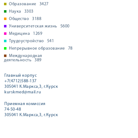
Образование
3427
Наука
3303
Общество
3188
Университетская жизнь
5600
Медицина
1269
Трудоустройство
541
Непрерывное образование
78
Международная
деятельность
389
Главный корпус
+7(4712)588-137
305041 К.Маркса,3, г.Курск
kurskmed@mail.ru
Приемная комиссия
74-50-48
305041 К.Маркса,3, г.Курск