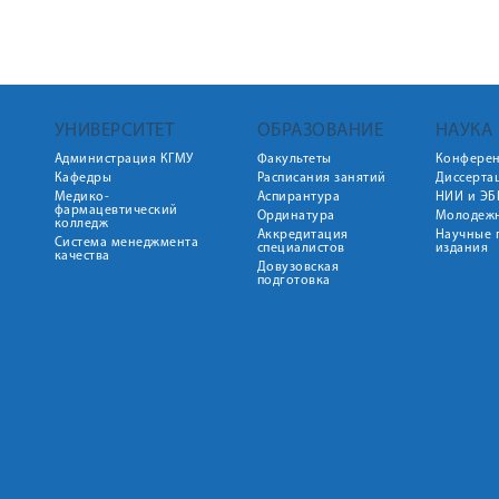
УНИВЕРСИТЕТ
ОБРАЗОВАНИЕ
НАУКА
Администрация КГМУ
Факультеты
Конфере
Кафедры
Расписания занятий
Диссерта
Медико-
Аспирантура
НИИ и ЭБ
фармацевтический
Ординатура
Молодежн
колледж
Аккредитация
Научные 
Система менеджмента
специалистов
издания
качества
Довузовская
подготовка