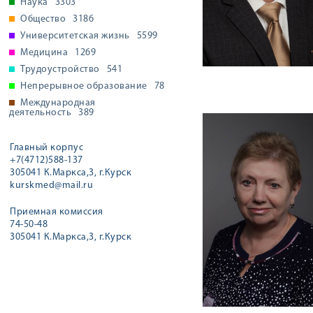
Наука
3303
Общество
3186
Университетская жизнь
5599
Медицина
1269
Трудоустройство
541
Непрерывное образование
78
Международная
деятельность
389
Главный корпус
+7(4712)588-137
305041 К.Маркса,3, г.Курск
kurskmed@mail.ru
Приемная комиссия
74-50-48
305041 К.Маркса,3, г.Курск