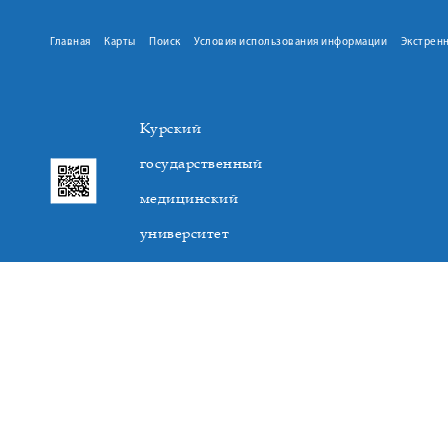
Главная
Карты
Поиск
Условия использования информации
Экстрен
Курский
государственный
медицинский
университет