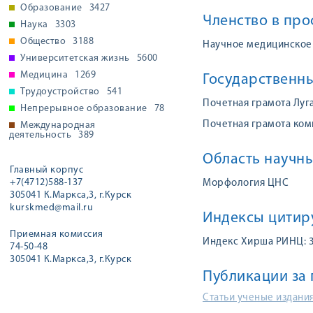
Образование
3427
Членство в пр
Наука
3303
Общество
3188
Научное медицинское 
Университетская жизнь
5600
Медицина
1269
Государственн
Трудоустройство
541
Почетная грамота Луг
Непрерывное образование
78
Почетная грамота ком
Международная
деятельность
389
Область научны
Главный корпус
+7(4712)588-137
Морфология ЦНС
305041 К.Маркса,3, г.Курск
kurskmed@mail.ru
Индексы цитир
Приемная комиссия
Индекс Хирша РИНЦ: 
74-50-48
305041 К.Маркса,3, г.Курск
Публикации за 
Статьи ученые издания