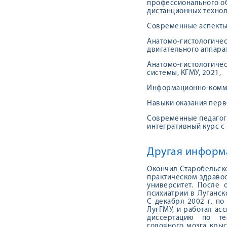
профессионального об
дистанционных техноло
Современные аспекты 
Анатомо-гистологичес
двигательного аппарат
Анатомо-гистологичес
системы, КГМУ, 2021,
Информационно-коммун
Навыки оказания перв
Современные педагог
интегративный курс с
Другая информ
Окончил Старобельск
практическом здраво
университет. После 
психиатрии в Луганс
С декабря 2002 г. по
ЛугГМУ, и работал ас
диссертацию по те
головного мозга кры