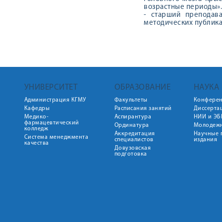
возрастные периоды». 
- старший преподав
методических публикац
УНИВЕРСИТЕТ
ОБРАЗОВАНИЕ
НАУКА
Администрация КГМУ
Факультеты
Конфере
Кафедры
Расписания занятий
Диссерта
Медико-
Аспирантура
НИИ и ЭБ
фармацевтический
Ординатура
Молодежн
колледж
Аккредитация
Научные 
Система менеджмента
специалистов
издания
качества
Довузовская
подготовка