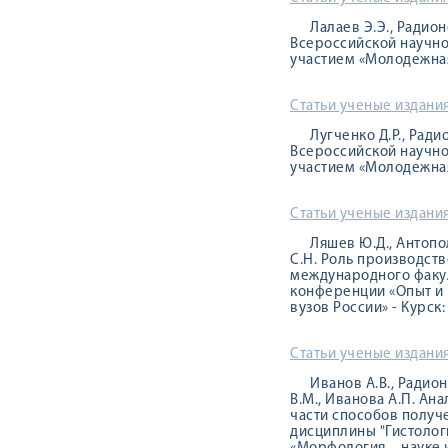
Лалаев Э.Э., Радио
Всероссийской научн
участием «Молодежная н
Статьи ученые издания
Лугченко Д.Р., Рад
Всероссийской научн
участием «Молодежная н
Статьи ученые издания
Ляшев Ю.Д., Антопол
С.Н. Роль производст
международного факу
конференции «Опыт и 
вузов России» - Курск:
Статьи ученые издания
Иванов А.В., Радион
В.М., Иванова А.П. А
части способов получ
дисциплины "Гистолог