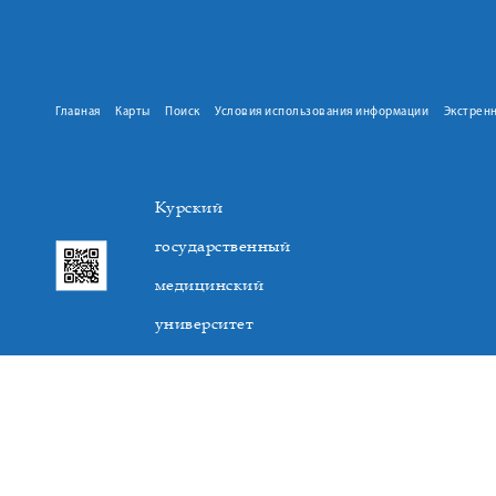
Главная
Карты
Поиск
Условия использования информации
Экстрен
Курский
государственный
медицинский
университет