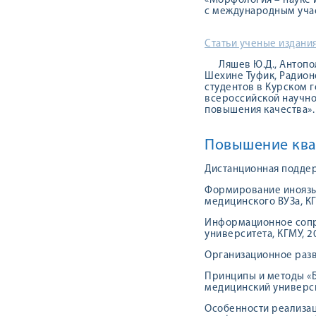
«Морфология – науке 
с международным участ
Статьи ученые издания
Ляшев Ю.Д., Антопол
Шехине Туфик, Радион
студентов в Курском 
всероссийской научно
повышения качества». 
Повышение ква
Дистанционная поддерж
Формирование иноязы
медицинского ВУЗа, КГ
Информационное сопр
университета, КГМУ, 2
Организационное разв
Принципы и методы «Б
медицинский университ
Особенности реализа