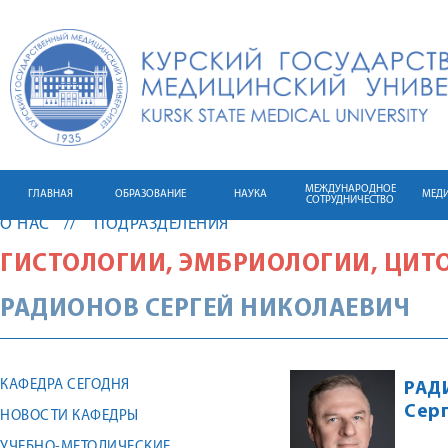
МЕЖДУНАРОДНОЕ
ГЛАВНАЯ
ОБРАЗОВАНИЕ
НАУКА
МЕД
СОТРУДНИЧЕСТВО
О НАС
ПОДРАЗДЕЛЕНИЯ
ГИСТОЛОГИИ, ЭМБРИОЛОГИИ, ЦИ
РАДИОНОВ
СЕРГЕЙ
НИКОЛАЕВИЧ
КАФЕДРА СЕГОДНЯ
РАД
Сер
НОВОСТИ КАФЕДРЫ
УЧЕБНО-МЕТОДИЧЕСКИЕ