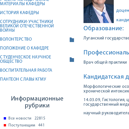
МАТЕРИАЛЫ КАФЕДРЫ
доцен
ИСТОРИЯ КАФЕДРЫ
канди
СОТРУДНИКИ-УЧАСТНИКИ
ВЕЛИКОЙ ОТЕЧЕСТВЕННОЙ
Образование:
ВОЙНЫ
Луганский государств
ВОЛОНТЕРСТВО
ПОЛОЖЕНИЕ О КАФЕДРЕ
Профессиональ
СТУДЕНЧЕСКОЕ НАУЧНОЕ
ОБЩЕСТВО
Врач общей практики
ВОСПИТАТЕЛЬНАЯ РАБОТА
Кандидатская д
ПАНТЕОН СЛАВЫ КГМУ
Морфологические особ
хронической интоксик
Информационные
14.03.09, Гистология,
рубрики
государственный медиц
научный руководитель:
Все новости
22815
Поступающим
441