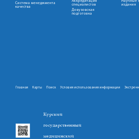
Аккредитация
Научные 
Система менеджмента
специалистов
издания
качества
Довузовская
подготовка
Главная
Карты
Поиск
Условия использования информации
Экстрен
Курский
государственный
медицинский