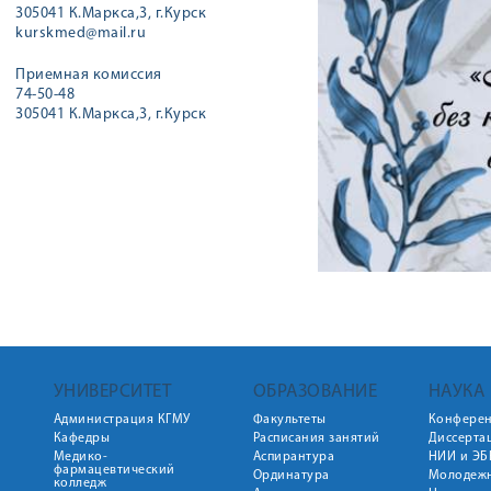
305041 К.Маркса,3, г.Курск
kurskmed@mail.ru
Приемная комиссия
74-50-48
305041 К.Маркса,3, г.Курск
УНИВЕРСИТЕТ
ОБРАЗОВАНИЕ
НАУКА
Администрация КГМУ
Факультеты
Конфере
Кафедры
Расписания занятий
Диссерта
Медико-
Аспирантура
НИИ и ЭБ
фармацевтический
Ординатура
Молодежн
колледж