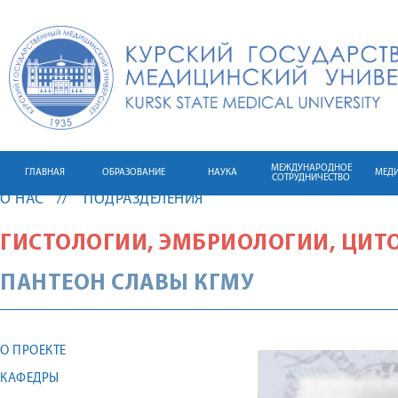
МЕЖДУНАРОДНОЕ
ГЛАВНАЯ
ОБРАЗОВАНИЕ
НАУКА
МЕД
СОТРУДНИЧЕСТВО
О НАС
ПОДРАЗДЕЛЕНИЯ
ГИСТОЛОГИИ, ЭМБРИОЛОГИИ, ЦИТ
ПАНТЕОН СЛАВЫ КГМУ
О ПРОЕКТЕ
КАФЕДРЫ