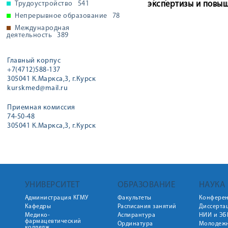
Трудоустройство
541
экспертизы и повыш
Непрерывное образование
78
Международная
деятельность
389
Главный корпус
+7(4712)588-137
305041 К.Маркса,3, г.Курск
kurskmed@mail.ru
Приемная комиссия
74-50-48
305041 К.Маркса,3, г.Курск
УНИВЕРСИТЕТ
ОБРАЗОВАНИЕ
НАУКА
Администрация КГМУ
Факультеты
Конфере
Кафедры
Расписания занятий
Диссерта
Медико-
Аспирантура
НИИ и ЭБ
фармацевтический
Ординатура
Молодежн
колледж