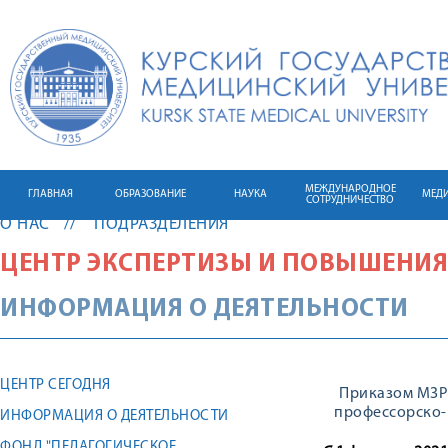
МЕЖДУНАРОДНОЕ
ГЛАВНАЯ
ОБРАЗОВАНИЕ
НАУКА
МЕД
СОТРУДНИЧЕСТВО
О НАС
ПОДРАЗДЕЛЕНИЯ
ЦЕНТР ЭКСПЕРТИЗЫ И ПОВЫШЕНИЯ
ИНФОРМАЦИЯ О ДЕЯТЕЛЬНОСТИ
ЦЕНТР СЕГОДНЯ
Приказом МЗРФ
профессорско-
ИНФОРМАЦИЯ О ДЕЯТЕЛЬНОСТИ
ФОНД "ПЕДАГОГИЧЕСКОЕ