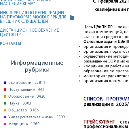
С 1 февраля 202
НАСЛЕДИЕ КГМУ"
квалификации п
ИНСТРУКЦИЯ ПО РЕГИСТРАЦИИ
НА ПЛАТФОРМЕ MOODLE.FPK ДЛЯ
ВНЕШНИХ СЛУШАТЕЛЕЙ
Цель ЦЭиПК ПР
– повы
ДИСТАНЦИОННОЕ ОБУЧЕНИЕ
новых компетенций, не
ЦЭИПК ПР
высшего и среднего пр
Основные задачи ЦЭиПК
КОНТАКТЫ
организация и проведе
организация, подготов
осуществление методич
размещение ЭОР и мон
Информационные
координация работы к
рубрики
образования по прогр
мониторинг удовлетвор
организация консульти
Все новости
22811
Поступающим
441
Образование
3426
СПИСОК ПРОГРАМ
Наука
3303
реализации в
2025/
Общество
3186
Университетская жизнь
5599
ПРЕЙСКУРАНТ
стои
Медицина
1269
профессиональным