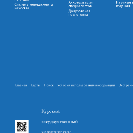
Аккредитация
Научные 
Система менеджмента
специалистов
издания
качества
Довузовская
подготовка
Главная
Карты
Поиск
Условия использования информации
Экстрен
Курский
государственный
медицинский