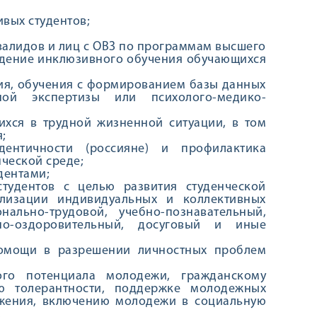
вых студентов;
валидов и лиц с ОВЗ по программам высшего
ждение инклюзивного обучения обучающихся
ния, обучения с формированием базы данных
ной экспертизы или психолого-медико-
ихся в трудной жизненной ситуации, в том
;
ентичности (россияне) и профилактика
нческой среде;
дентами;
тудентов с целью развития студенческой
ализации индивидуальных и коллективных
ально-трудовой, учебно-познавательный,
рно-оздоровительный, досуговый и иные
помощи в разрешении личностных проблем
го потенциала молодежи, гражданскому
ю толерантности, поддержке молодежных
ижения, включению молодежи в социальную
.