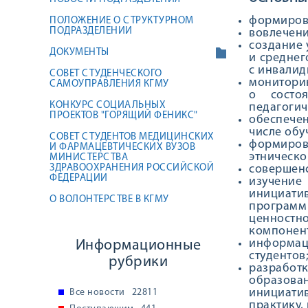
формирова
ПОЛОЖЕНИЕ О СТРУКТУРНОМ
ПОДРАЗДЕЛЕНИИ
вовлечени
создание 
ДОКУМЕНТЫ
и средне
с инвалид
СОВЕТ СТУДЕНЧЕСКОГО
мониторин
САМОУПРАВЛЕНИЯ КГМУ
о состоя
КОНКУРС СОЦИАЛЬНЫХ
педагогич
ПРОЕКТОВ "ГОРЯЩИЙ ФЕНИКС"
обеспече
числе обу
СОВЕТ СТУДЕНТОВ МЕДИЦИНСКИХ
формиров
И ФАРМАЦЕВТИЧЕСКИХ ВУЗОВ
этническо
МИНИСТЕРСТВА
ЗДРАВООХРАНЕНИЯ РОССИЙСКОЙ
совершенс
ФЕДЕРАЦИИ
изучение
инициати
О ВОЛОНТЕРСТВЕ В КГМУ
программ
ценностн
компонен
информац
Информационные
студентов
рубрики
разработ
образова
инициати
Все новости
22811
практику,