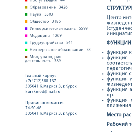
Поступающим
441
Образование
3426
СТРУКТУР
Наука
3303
Центр инт
Общество
3186
жизнедея
(студенч
Университетская жизнь
5599
инициатив
Медицина
1269
ФУНКЦИИ
Трудоустройство
541
Непрерывное образование
78
функция к
Международная
функция 
деятельность
389
соответс
педагогич
функция с
Главный корпус
функция 
+7(4712)588-137
жизнедеят
305041 К.Маркса,3, г.Курск
функция а
kurskmed@mail.ru
др.
функция 
Приемная комиссия
движения 
74-50-48
305041 К.Маркса,3, г.Курск
Место рас
Рабочий т