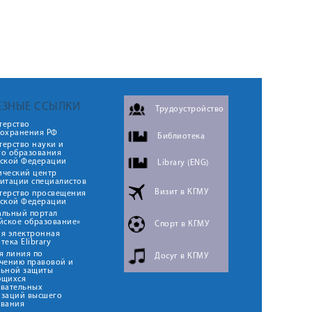
ЕЗНЫЕ ССЫЛКИ
Трудоустройство
терство
оохранения РФ
Библиотека
ерство науки и
го образования
йской Федерации
Library (ENG)
ический центр
итации специалистов
Визит в КГМУ
терство просвещения
йской Федерации
альный портал
йское образование»
Спорт в КГМУ
я электронная
тека Elibrary
я линия по
Досуг в КГМУ
чению правовой и
льной защиты
ющихся
овательных
изаций высшего
ования