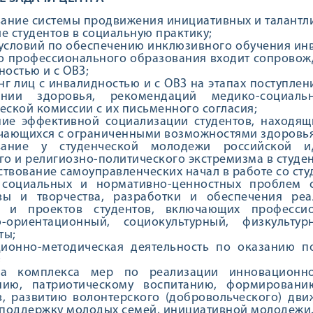
ние системы продвижения инициативных и талантли
е студентов в социальную практику;
условий по обеспечению инклюзивного обучения ин
го профессионального образования входит сопрово
ностью и с ОВЗ;
г лиц с инвалидностью и с ОВЗ на этапах поступле
нии здоровья, рекомендаций медико-социаль
еской комиссии с их письменного согласия;
ние эффективной социализации студентов, находящ
чающихся с ограниченными возможностями здоровья
ание у студенческой молодежи российской ид
го и религиозно-политического экстремизма в студе
твование самоуправленческих начал в работе со сту
 социальных и нормативно-ценностных проблем с
вы и творчества, разработки и обеспечения ре
 и проектов студентов, включающих профессион
о-ориентационный, социокультурный, физкульту
ты;
ионно-методическая деятельность по оказанию 
;
ка комплекса мер по реализации инновационно
нию, патриотическому воспитанию, формировани
в, развитию волонтерского (добровольческого) дв
 поддержку молодых семей, инициативной молодежи