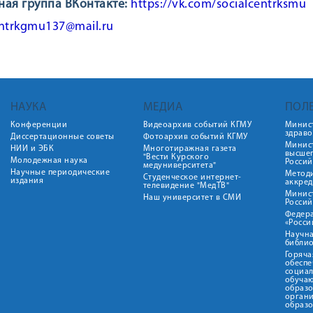
ая группа ВКонтакте:
https://vk.com/socialcentrksmu
entrkgmu137@mail.ru
НАУКА
МЕДИА
ПОЛ
Конференции
Видеоархив событий КГМУ
Минис
здрав
Диссертационные советы
Фотоархив событий КГМУ
Минист
НИИ и ЭБК
Многотиражная газета
высше
"Вести Курского
Молодежная наука
Росси
медуниверситета"
Научные периодические
Метод
Студенческое интернет-
издания
аккред
телевидение "МедТВ"
Минис
Наш университет в СМИ
Росси
Федер
«Росси
Научна
библио
Горяча
обеспе
социа
обуча
образ
орган
образ