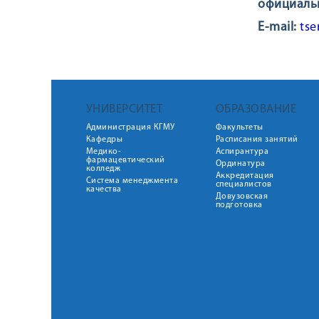
официальн
E-mail:
ts
УНИВЕРСИТЕТ
ОБРАЗОВАНИЕ
Администрация КГМУ
Факультеты
Кафедры
Расписания занятий
Медико-
Аспирантура
фармацевтический
Ординатура
колледж
Аккредитация
Система менеджмента
специалистов
качества
Довузовская
подготовка