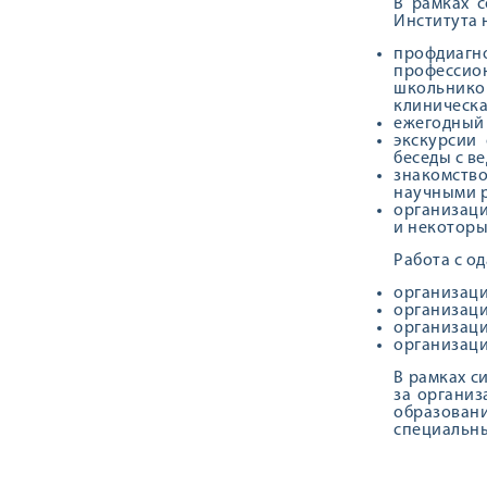
В рамках 
Института 
профдиагн
профессион
школьников
клиническа
ежегодный 
экскурсии 
беседы с в
знакомство
научными р
организац
и некоторы
Работа с о
организац
организаци
организаци
организаци
В рамках с
за организ
образован
специальны