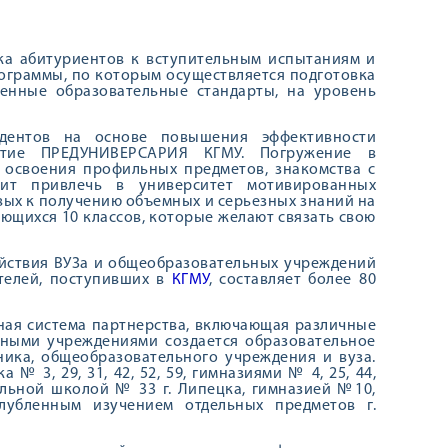
вка абитуриентов к вступительным испытаниям и
ограммы, по которым осуществляется подготовка
венные образовательные стандарты, на уровень
дентов на основе повышения эффективности
рытие ПРЕДУНИВЕРСАРИЯ КГМУ. Погружение в
 освоения профильных предметов, знакомства с
лит привлечь в университет мотивированных
вых к получению объемных и серьезных знаний на
ющихся 10 классов, которые желают связать свою
ействия ВУЗа и общеобразовательных учреждений
ателей, поступивших в
КГМУ
, составляет более 80
ая система партнерства, включающая различные
ьными учреждениями создается образовательное
ника, общеобразовательного учреждения и вуза.
№ 3, 29, 31, 42, 52, 59, гимназиями № 4, 25, 44,
ельной школой № 33 г. Липецка, гимназией №10,
убленным изучением отдельных предметов г.