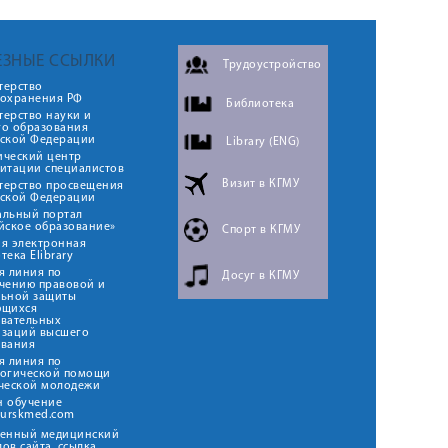
ЕЗНЫЕ ССЫЛКИ
Трудоустройство
терство
оохранения РФ
Библиотека
ерство науки и
го образования
йской Федерации
Library (ENG)
ический центр
итации специалистов
Визит в КГМУ
терство просвещения
йской Федерации
альный портал
йское образование»
Спорт в КГМУ
я электронная
тека Elibrary
я линия по
Досуг в КГМУ
чению правовой и
льной защиты
ющихся
овательных
изаций высшего
ования
я линия по
логической помощи
ческой молодежи
н обучение
kurskmed.com
твенный медицинский
ов сайта, ссылка