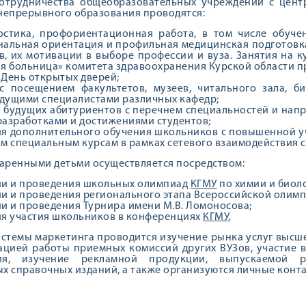
сотрудничества общеобразовательных учреждений с цент
непрерывного образования проводятся:
остика, профориентационная работа, в том числе обуче
альная ориентация и профильная медицинская подготовк
, их мотивации в выборе профессии и вуза. Занятия на к
я больница» комитета здравоохранения Курской области 
День открытых дверей;
с посещением факультетов, музеев, читального зала, б
едущими специалистами различных кафедр;
 будущих абитуриентов с перечнем специальностей и напр
азработками и достижениями студентов;
ия дополнительного обучения школьников с повышенной 
м специальным курсам в рамках сетевого взаимодействия 
даренными детьми осуществляется посредством:
ии и проведения школьных олимпиад
КГМУ
по химии и биол
и и проведения регионального этапа Всероссийской олим
и и проведения Турнира имени М.В. Ломоносова;
я участия школьников в конференциях
КГМУ.
истемы маркетинга проводится изучение рынка услуг выс
ацией работы приемных комиссий других ВУЗов, участие 
ия, изучение рекламной продукции, выпускаемой р
х справочных изданий, а также организуются личные конта