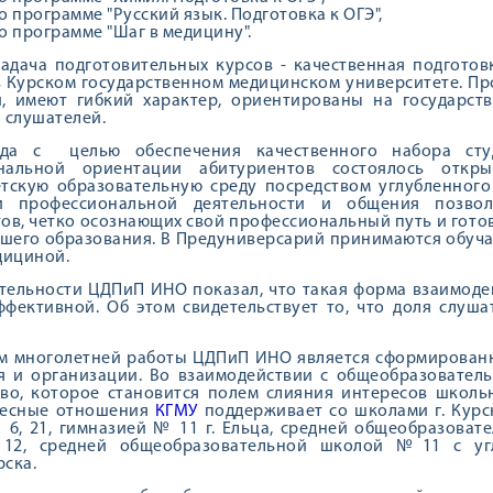
о программе "Русский язык. Подготовка к ОГЭ",
о программе "Шаг в медицину".
адача подготовительных курсов - качественная подгото
 Курском государственном медицинском университете. Пр
й, имеют гибкий характер, ориентированы на государст
 слушателей.
да с целью обеспечения качественного набора сту
ональной ориентации абитуриентов состоялось отк
тскую образовательную среду посредством углубленного
и профессиональной деятельности и общения позво
ов, четко осознающих свой профессиональный путь и гото
шего образования. В Предуниверсарий принимаются обуча
дициной.
тельности ЦДПиП ИНО показал, что такая форма взаимод
ффективной. Об этом свидетельствует то, что доля слуш
м многолетней работы ЦДПиП ИНО является сформированн
я и организации. Во взаимодействии с общеобразовател
во, которое становится полем слияния интересов школь
тесные отношения
КГМУ
поддерживает со школами г. Курска 
6, 21, гимназией № 11 г. Ельца, средней общеобразоват
2, средней общеобразовательной школой №11 с угл
ска.