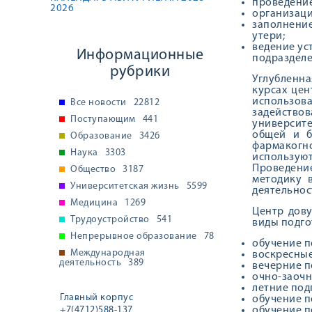
проведение
2026
организаци
заполнение
утери;
ведение ус
Информационные
подразделе
рубрики
Углубленн
курсах цен
использов
Все новости
22812
задействов
Поступающим
441
университе
общей и б
Образование
3426
фармакогн
Наука
3303
использую
Проведени
Общество
3187
методику 
Университетская жизнь
5599
деятельнос
Медицина
1269
Центр дов
Трудоустройство
541
виды подго
Непрерывное образование
78
обучение п
Международная
воскресные
деятельность
389
вечерние п
очно-заочн
летние под
Главный корпус
обучение п
+7(4712)588-137
обучение п