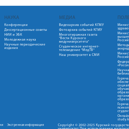
НАУКА
МЕДИА
ПОЛ
Конференции
Видеоархив событий КГМУ
Минис
здрав
Диссертационные советы
Фотоархив событий КГМУ
Минист
НИИ и ЭБК
Многотиражная газета
высше
"Вести Курского
Молодежная наука
Росси
медуниверситета"
Научные периодические
Метод
Студенческое интернет-
издания
аккред
телевидение "МедТВ"
Минис
Наш университет в СМИ
Росси
Федер
«Росси
Научна
библио
Горяча
обеспе
социа
обуча
образ
орган
образ
Горяча
психо
студен
Онлай
study.
ии
Экстренная информация
Copyright © 2002-2025 Курский государс
университет При использовании материал