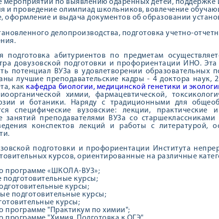
 мероприятий по выявлению одаренных детей, поддержке 
я и проведение олимпиад школьников, вовлечение обучающ
, оформление и выдача документов об образовании установ
тановленного делопроизводства, подготовка учетно-отчет
ния.
ая подготовка абитуриентов по предметам осуществляет
тра довузовской подготовки и профориентации ИНО. Эта
ать потенциал ВУЗа в удовлетворении образовательных 
аны лучшие преподавательские кадры - 4 доктора наук, 
та, как
кафедра биологии, медицинской генетики и экологи
иоорганической химии, фармацевтической, токсикологи
озии и ботаники. Наряду с традиционными для общео
тся специфические вузовские: лекции, практические 
е занятий преподавателями ВУЗа со старшеклассниками 
ведения конспектов лекций и работы с литературой, о
ти.
узовской подготовки и профориентации Института непре
товительных курсов, ориентированные на различные катег
о программе «ШКОЛА-ВУЗ»;
 подготовительные курсы;
одготовительные курсы;
ые подготовительные курсы;
готовительные курсы;
о программе "Практикум по химии";
о программе "Химия. Подготовка к ОГЭ",