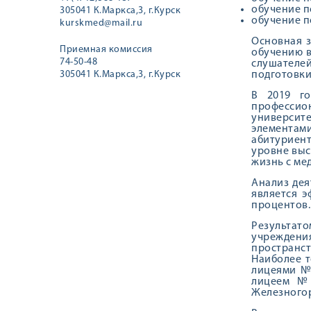
обучение п
305041 К.Маркса,3, г.Курск
обучение п
kurskmed@mail.ru
Основная з
Приемная комиссия
обучению в
74-50-48
слушателе
305041 К.Маркса,3, г.Курск
подготовки
В 2019 го
професси
университе
элементам
абитуриент
уровне выс
жизнь с ме
Анализ дея
является э
процентов.
Результато
учреждени
пространст
Наиболее 
лицеями № 
лицеем №1
Железногор