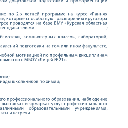
ром довузовской подготовки и профориентации
ние по 2-х летней программе на курсе «Ранняя
а», которые способствуют расширению кругозора
урсе проводятся на базе БМУ «Курская областная
преподавателями
кафедры сестринского дела
КГМУ
;
иблиотеки, компьютерных классов, лабораторий,
авлений подготовки на том или ином факультете,
учебной мотивацией по профильным дисциплинам
совместно с МБОУ «Лицей №21».
огии;
пиады школьников по химии;
шего профессионального образования, наблюдение
в выставках и ярмарках услуг профессионального
азличными образовательными учреждениями,
кты и встречи.