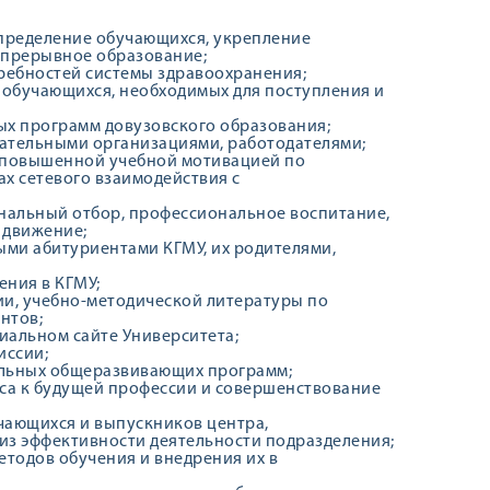
пределение обучающихся, укрепление
епрерывное образование;
ребностей системы здравоохранения;
обучающихся, необходимых для поступления и
ых программ довузовского образования;
вательными организациями, работодателями;
 повышенной учебной мотивацией по
х сетевого взаимодействия с
нальный отбор, профессиональное воспитание,
 движение;
ыми абитуриентами КГМУ, их родителями,
ния в КГМУ;
и, учебно-методической литературы по
нтов;
иальном сайте Университета;
иссии;
ельных общеразвивающих программ;
са к будущей профессии и совершенствование
чающихся и выпускников центра,
из эффективности деятельности подразделения;
тодов обучения и внедрения их в