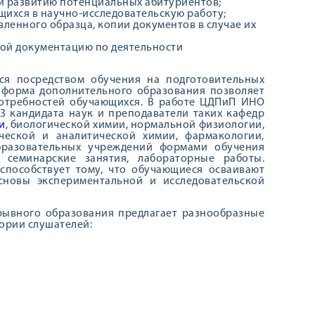
и развитию потенциальных абитуриентов;
ихся в научно-исследовательскую работу;
ленного образца, копии документов в случае их
ной документацию по деятельности
ся посредством обучения на подготовительных
 форма дополнительного образования позволяет
потребностей обучающихся. В работе ЦДПиП ИНО
23 кандидата наук и преподаватели таких кафедр
и
, биологической химии, нормальной физиологии,
ческой и аналитической химии, фармакологии,
бразовательных учреждений формами обучения
и семинарские занятия, лабораторные работы.
способствует тому, что обучающиеся осваивают
сновы экспериментальной и исследовательской
рывного образования предлагает разнообразные
ории слушателей: