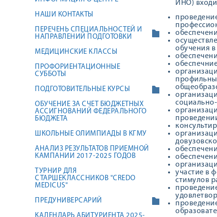
ИНО) входи
НАШИ КОНТАКТЫ
проведение
профессион
ПЕРЕЧЕНЬ СПЕЦИАЛЬНОСТЕЙ И
обеспечени
НАПРАВЛЕНИЙ ПОДГОТОВКИ
осуществле
обучения в
МЕДИЦИНСКИЕ КЛАССЫ
обеспечени
обеспечние
ПРОФОРИЕНТАЦИОННЫЕ
организаци
СУББОТЫ
профильным
общеобраз
ПОДГОТОВИТЕЛЬНЫЕ КУРСЫ
организаци
социально-
ОБУЧЕНИЕ ЗА СЧЕТ БЮДЖЕТНЫХ
организаци
АССИГНОВАНИЙ ФЕДЕРАЛЬНОГО
проведении
БЮДЖЕТА
консультир
организаци
ШКОЛЬНЫЕ ОЛИМПИАДЫ В КГМУ
довузовско
АНАЛИЗ РЕЗУЛЬТАТОВ ПРИЕМНОЙ
обеспечени
КАМПАНИИ 2017-2025 ГОДОВ
обеспечени
организаци
ТУРНИР ДЛЯ
участие в 
СТАРШЕКЛАССНИКОВ "СREDO
стимулов р
MEDICUS"
проведение
удовлетвор
ПРЕДУНИВЕРСАРИЙ
проведение
образовате
КАЛЕНДАРЬ АБИТУРИЕНТА 2025-