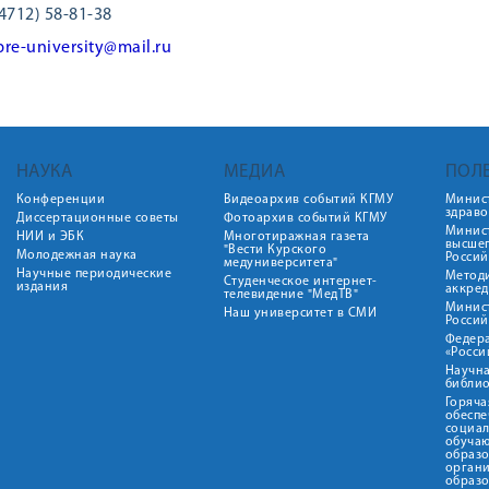
4712) 58-81-38
pre-university@mail.ru
НАУКА
МЕДИА
ПОЛ
Конференции
Видеоархив событий КГМУ
Минис
здрав
Диссертационные советы
Фотоархив событий КГМУ
Минист
НИИ и ЭБК
Многотиражная газета
высше
"Вести Курского
Молодежная наука
Росси
медуниверситета"
Научные периодические
Метод
Студенческое интернет-
издания
аккред
телевидение "МедТВ"
Минис
Наш университет в СМИ
Росси
Федер
«Росси
Научна
библио
Горяча
обеспе
социа
обуча
образ
орган
образ