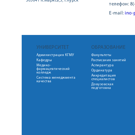
305041 К.Маркса,3, г.Курск
телефон: 8(
E-mail:
ino-
УНИВЕРСИТЕТ
ОБРАЗОВАНИЕ
Администрация КГМУ
Факультеты
Кафедры
Расписания занятий
Медико-
Аспирантура
фармацевтический
Ординатура
колледж
Аккредитация
Система менеджмента
специалистов
качества
Довузовская
подготовка