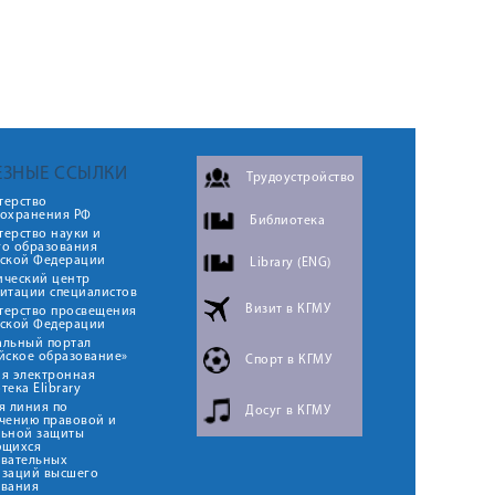
ЕЗНЫЕ ССЫЛКИ
Трудоустройство
терство
оохранения РФ
Библиотека
ерство науки и
го образования
йской Федерации
Library (ENG)
ический центр
итации специалистов
Визит в КГМУ
терство просвещения
йской Федерации
альный портал
йское образование»
Спорт в КГМУ
я электронная
тека Elibrary
я линия по
Досуг в КГМУ
чению правовой и
льной защиты
ющихся
овательных
изаций высшего
ования