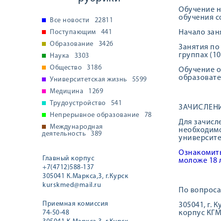
Обучение н
обучения с
Все новости
22811
Поступающим
441
Начало зан
Образование
3426
Занятия по
группах (10
Наука
3303
Общество
3186
Обучение о
образовате
Университетская жизнь
5599
Медицина
1269
Трудоустройство
541
ЗАЧИСЛЕНИ
Непрерывное образование
78
Для зачисл
Международная
необходимо
деятельность
389
университе
Ознакомить
Главный корпус
моложе 18 
+7(4712)588-137
305041 К.Маркса,3, г.Курск
kurskmed@mail.ru
По вопроса
Приемная комиссия
305041, г. 
74-50-48
корпус КГМ