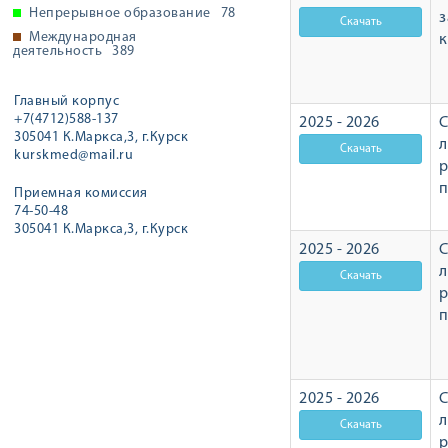
Непрерывное образование
78
з
Международная
деятельность
389
Главный корпус
+7(4712)588-137
2025 - 2026
С
305041 К.Маркса,3, г.Курск
л
kurskmed@mail.ru
р
Приемная комиссия
74-50-48
305041 К.Маркса,3, г.Курск
2025 - 2026
С
л
р
2025 - 2026
С
л
р