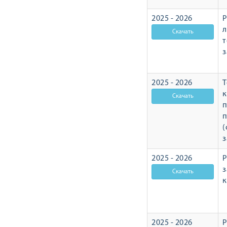
2025 - 2026
Р
л
т
з
2025 - 2026
Т
п
п
(
з
2025 - 2026
Р
з
2025 - 2026
Р