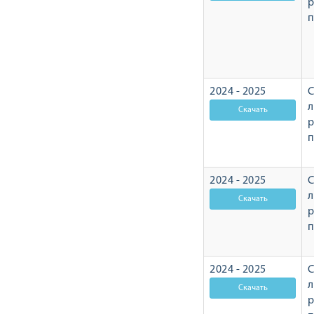
р
2024 - 2025
С
л
р
2024 - 2025
С
л
р
2024 - 2025
С
л
р