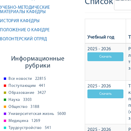
Список фай
УЧЕБНО-МЕТОДИЧЕСКИЕ
МАТЕРИАЛЫ КАФЕДРЫ
ИСТОРИЯ КАФЕДРЫ
ПОЛОЖЕНИЕ О КАФЕДРЕ
Учебный год
Т
ВОЛОНТЕРСКИЙ ОТРЯД
2025 - 2026
Р
л
Информационные
т
рубрики
з
Все новости
22815
Поступающим
441
2025 - 2026
Т
Образование
3427
п
Наука
3303
п
Общество
3188
(
Университетская жизнь
5600
з
Медицина
1269
Трудоустройство
541
2025 - 2026
Р