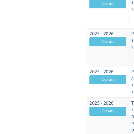
з
2025 - 2026
Р
з
2025 - 2026
Р
л
т
з
2025 - 2026
Т
п
п
(