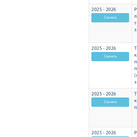
2025 - 2026
Р
л
т
з
2025 - 2026
Т
п
п
(
з
2025 - 2026
Т
п
2025 - 2026
Р