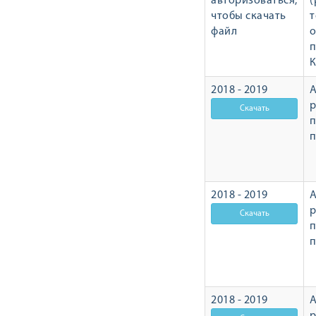
авторизоваться,
(
чтобы скачать
т
файл
о
п
К
2018 - 2019
А
р
п
2018 - 2019
А
р
п
2018 - 2019
А