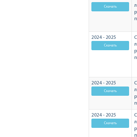
л
р
2024 - 2025
С
л
р
2024 - 2025
С
л
р
2024 - 2025
С
л
р