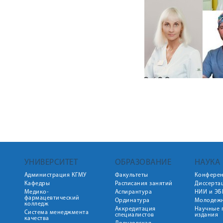
УНИВЕРСИТЕТ
ОБРАЗОВАНИЕ
НАУКА
Администрация КГМУ
Факультеты
Конфере
Кафедры
Расписания занятий
Диссерта
Медико-
Аспирантура
НИИ и ЭБ
фармацевтический
Ординатура
Молодежн
колледж
Аккредитация
Научные 
Система менеджмента
специалистов
издания
качества