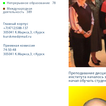
Непрерывное образование
78
Международная
деятельность
389
Главный корпус
+7(4712)588-137
305041 К.Маркса,3, г.Курск
kurskmed@mail.ru
Приемная комиссия
74-50-48
305041 К.Маркса,3, г.Курск
Преподавание дисци
института началось з
начал обучать студе