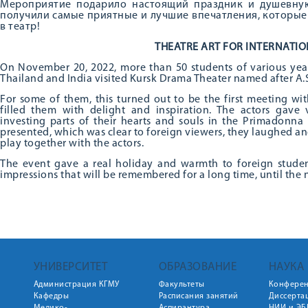
Мероприятие подарило настоящий праздник и душевну
получили самые приятные и лучшие впечатления, которые
в театр!
THEATRE ART FOR INTERNATI
On November 20, 2022, more than 50 students of various year
Thailand and India visited Kursk Drama Theater named after A.S
For some of them, this turned out to be the first meeting with
filled them with delight and inspiration. The actors gave 
investing parts of their hearts and souls in the Primadonna
presented, which was clear to foreign viewers, they laughed and
play together with the actors.
The event gave a real holiday and warmth to foreign studen
impressions that will be remembered for a long time, until the ne
УНИВЕРСИТЕТ
ОБРАЗОВАНИЕ
НАУКА
Администрация КГМУ
Факультеты
Конфере
Кафедры
Расписания занятий
Диссерта