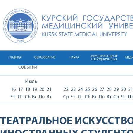
МЕЖДУНАРОДНОЕ
ГЛАВНАЯ
ОБРАЗОВАНИЕ
НАУКА
МЕД
СОТРУДНИЧЕСТВО
СОБЫТИЯ
Июль
16
17
18
19
20
21
22
23
24
25
26
27
28
29
30
3
Чт
Пт
Сб
Вс
Пн
Вт
Ср
Чт
Пт
Сб
Вс
Пн
Вт
Ср
Чт
П
ТЕАТРАЛЬНОЕ ИСКУССТВ