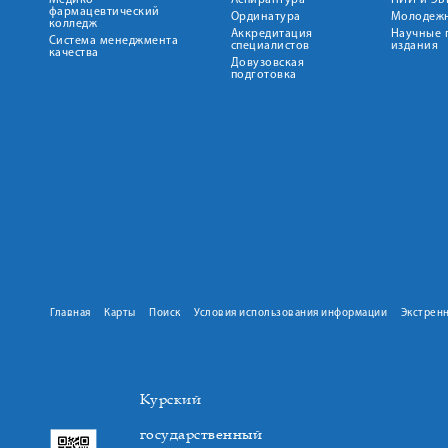
Медико-
Аспирантура
НИИ и ЭБ
фармацевтический
Ординатура
Молодежн
колледж
Аккредитация
Научные 
Система менеджмента
специалистов
издания
качества
Довузовская
подготовка
Главная
Карты
Поиск
Условия использования информации
Экстрен
Курский
государственный