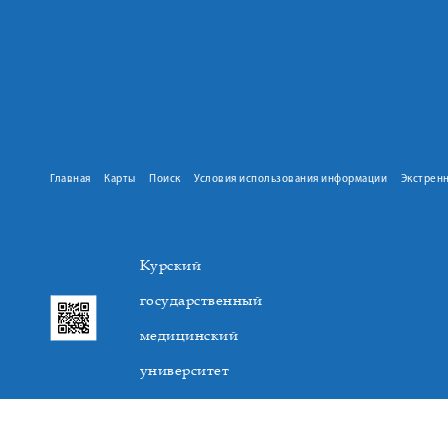
Главная
Карты
Поиск
Условия использования информации
Экстрен
Курский
государственный
медицинский
университет