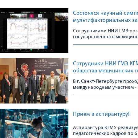
Состоялся научный симп
мультифакториальных з
Сотрудниками НИИ ГМЭ орг
государственного медицинс
Сотрудники НИИ ГМЭ КГМУ
общества медицинских г
В г. Санкт-Петербурге прох
международным участием - 
сообщества
Прием в аспирантуру!
Аспирантура КГМУ реализуе
педагогических кадров по 