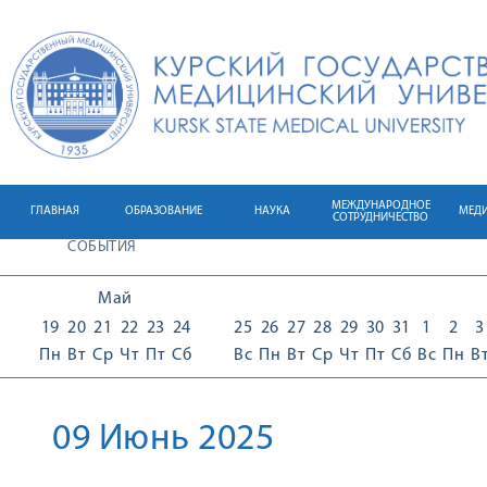
МЕЖДУНАРОДНОЕ
ГЛАВНАЯ
ОБРАЗОВАНИЕ
НАУКА
МЕД
СОТРУДНИЧЕСТВО
СОБЫТИЯ
Май
19
20
21
22
23
24
25
26
27
28
29
30
31
1
2
3
Пн
Вт
Ср
Чт
Пт
Сб
Вс
Пн
Вт
Ср
Чт
Пт
Сб
Вс
Пн
В
09 Июнь 2025