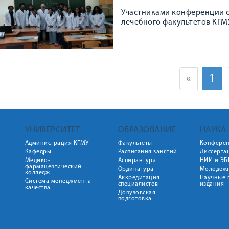
Участниками конференции с
лечебного факультетов КГМ
«
1
УНИВЕРСИТЕТ
ОБРАЗОВАНИЕ
НАУКА
Администрация КГМУ
Факультеты
Конфере
Кафедры
Расписания занятий
Диссерта
Медико-
Аспирантура
НИИ и ЭБ
фармацевтический
Ординатура
Молодежн
колледж
Аккредитация
Научные 
Система менеджмента
специалистов
издания
качества
Довузовская
подготовка