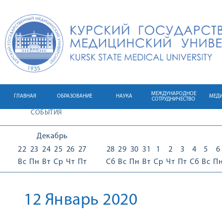
МЕЖДУНАРОДНОЕ
ГЛАВНАЯ
ОБРАЗОВАНИЕ
НАУКА
МЕД
СОТРУДНИЧЕСТВО
СОБЫТИЯ
Декабрь
22
23
24
25
26
27
28
29
30
31
1
2
3
4
5
6
Вс
Пн
Вт
Ср
Чт
Пт
Сб
Вс
Пн
Вт
Ср
Чт
Пт
Сб
Вс
П
12 Январь 2020