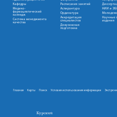
Кафедры
Расписания занятий
Диссерта
Медико-
Аспирантура
НИИ и ЭБ
фармацевтический
Ординатура
Молодежн
колледж
Аккредитация
Научные 
Система менеджмента
специалистов
издания
качества
Довузовская
подготовка
Главная
Карты
Поиск
Условия использования информации
Экстрен
Курский