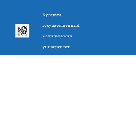
Курский
государственный
медицинский
университет