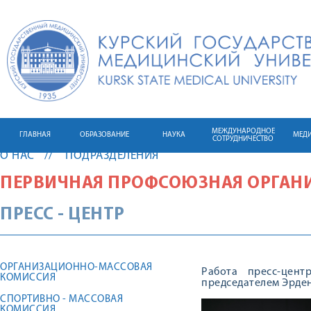
МЕЖДУНАРОДНОЕ
ГЛАВНАЯ
ОБРАЗОВАНИЕ
НАУКА
МЕД
СОТРУДНИЧЕСТВО
О НАС
ПОДРАЗДЕЛЕНИЯ
ПЕРВИЧНАЯ ПРОФСОЮЗНАЯ ОРГАН
ПРЕСС - ЦЕНТР
ОРГАНИЗАЦИОННО-МАССОВАЯ
Работа пресс-цен
КОМИССИЯ
председателем Эрден
СПОРТИВНО - МАССОВАЯ
КОМИССИЯ