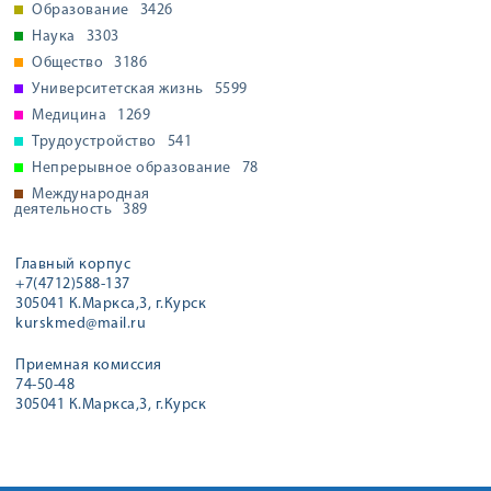
Образование
3426
Наука
3303
Общество
3186
Университетская жизнь
5599
Медицина
1269
Трудоустройство
541
Непрерывное образование
78
Международная
деятельность
389
Главный корпус
+7(4712)588-137
305041 К.Маркса,3, г.Курск
kurskmed@mail.ru
Приемная комиссия
74-50-48
305041 К.Маркса,3, г.Курск