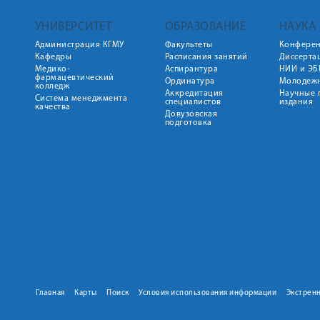
УНИВЕРСИТЕТ
ОБРАЗОВАНИЕ
НАУКА
Администрация КГМУ
Факультеты
Конфере
Кафедры
Расписания занятий
Диссерта
Медико-
Аспирантура
НИИ и ЭБ
фармацевтический
Ординатура
Молодежн
колледж
Аккредитация
Научные 
Система менеджмента
специалистов
издания
качества
Довузовская
подготовка
Главная
Карты
Поиск
Условия использования информации
Экстрен