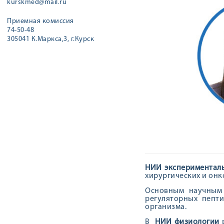
kurskmed@mail.ru
Приемная комиссия
74-50-48
305041 К.Маркса,3, г.Курск
НИИ экспериментал
хирургических и онк
Основным научным
регуляторных пепт
организма.
В
НИИ физиологии
р