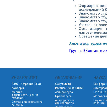
Формирование 
исследований 
Знакомство сту
Знакомство сту
Знакомство сту
Участие в пров
Организация 
направлениями
Освещение деят
Анкета исследовате
Группы ВКонтакте >
УНИВЕРСИТЕТ
ОБРАЗОВАНИЕ
НАУКА
Администрация КГМУ
Факультеты
Конфере
Кафедры
Расписания занятий
Диссерта
Медико-
Аспирантура
НИИ и ЭБ
фармацевтический
Ординатура
Молодежн
колледж
Аккредитация
Научные 
Система менеджмента
специалистов
издания
качества