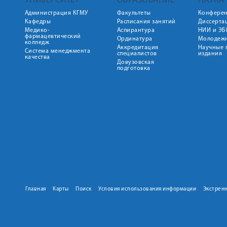
УНИВЕРСИТЕТ
ОБРАЗОВАНИЕ
НАУКА
Администрация КГМУ
Факультеты
Конфере
Кафедры
Расписания занятий
Диссерта
Медико-
Аспирантура
НИИ и ЭБ
фармацевтический
Ординатура
Молодежн
колледж
Аккредитация
Научные 
Система менеджмента
специалистов
издания
качества
Довузовская
подготовка
Главная
Карты
Поиск
Условия использования информации
Экстрен