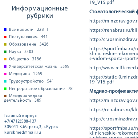
19_V15.pdf
Информационные
Стоматологический ф
рубрики
https://minzdrav.gov.
Все новости
22811
https://rehabrus.ru/k
Поступающим
441
http://cr.rosminzdrav
Образование
3426
https://sportfmba.ru
Наука
3303
klinicheskie-rekomen
s-vidom-sporta-sporti
Общество
3186
Университетская жизнь
5599
http://www.rclfk.med.
Медицина
1269
https://static-0.mi
Трудоустройство
541
19_V15.pdf
Непрерывное образование
78
Медико-профилактич
Международная
деятельность
389
https://minzdrav.gov.
https://rehabrus.ru/k
Главный корпус
http://cr.rosminzdrav
+7(4712)588-137
305041 К.Маркса,3, г.Курск
https://sportfmba.ru
kurskmed@mail.ru
klinicheskie-rekomen