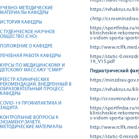
https://static-https:
УЧЕБНО-МЕТОДИЧЕСКИЕ
https://rehabrus.ru/k
МАТЕРИАЛЫ КАФЕДРЫ
сhttp://cr.rosminzdra
ИСТОРИЯ КАФЕДРЫ
https://sportfmba.ru
СТУДЕНЧЕСКОЕ НАУЧНОЕ
klinicheskie-rekomen
ОБЩЕСТВО (СНО)
s-vidom-sporta-sporti
ПОЛОЖЕНИЕ О КАФЕДРЕ
http://www.rclfk.med.
ЛЕЧЕБНАЯ РАБОТА КАФЕДРЫ
https://static-0.mi
19_V15.pdf
КУРСЫ ПО МЕДИЦИНСКОМУ И
ДЕТСКОМУ МАССАЖУ "СМИР"
Педиатрический факу
РЕЕСТР КЛИНИЧЕСКИХ
https://minzdrav.gov.
РЕКОМЕНДАЦИЙ, ВНЕДРЕННЫЙ В
ОБРАЗОВАТЕЛЬНЫЙ ПРОЦЕСС
https://rehabrus.ru/k
КАФЕДРЫ
http://cr.rosminzdrav
COVID-19 ПРОФИЛАКТИКА И
ЗАЩИТА
https://sportfmba.ru
klinicheskie-rekomen
КОНТРОЛЬНЫЕ ВОПРОСЫ К
s-vidom-sporta-sporti
ЭКЗАМЕНУ\ЗАЧЕТУ,
МЕТОДИЧЕСКИЕ МАТЕРИАЛЫ
http://www.rclfk.med.
https://static-0.mi