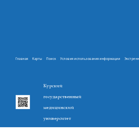
Главная
Карты
Поиск
Условия использования информации
Экстрен
Курский
государственный
медицинский
университет