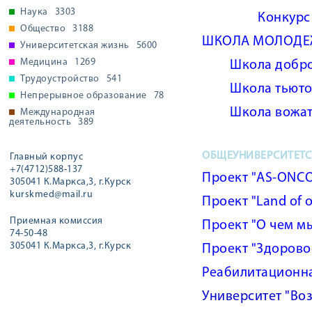
Наука
3303
Конкурс
Общество
3188
ШКОЛА МОЛОДЕЖ
Университетская жизнь
5600
Медицина
1269
Школа добро
Трудоустройство
541
Школа тьюто
Непрерывное образование
78
Школа вожат
Международная
деятельность
389
ОБЩЕУНИВЕРСИТЕТС
Главный корпус
+7(4712)588-137
Проект "AS-ONC
305041 К.Маркса,3, г.Курск
kurskmed@mail.ru
Проект "Land of o
Приемная комиссия
Проект "О чем м
74-50-48
305041 К.Маркса,3, г.Курск
Проект "Здорово
Реабилитационн
Университет "Во