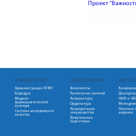
Проект "Важност
УНИВЕРСИТЕТ
ОБРАЗОВАНИЕ
НАУКА
Администрация КГМУ
Факультеты
Конфере
Кафедры
Расписания занятий
Диссерта
Медико-
Аспирантура
НИИ и ЭБ
фармацевтический
Ординатура
Молодежн
колледж
Аккредитация
Научные 
Система менеджмента
специалистов
издания
качества
Довузовская
подготовка